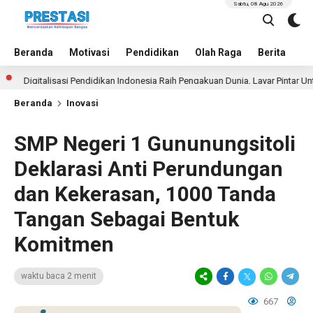
Sabtu, 08 Agu 2026
Beranda
Motivasi
Pendidikan
Olah Raga
Berita
In
gitalisasi Pendidikan Indonesia Raih Pengakuan Dunia, Layar Pintar Untuk Se
Beranda
Inovasi
SMP Negeri 1 Gununungsitoli
Deklarasi Anti Perundungan
dan Kekerasan, 1000 Tanda
Tangan Sebagai Bentuk
Komitmen
waktu baca 2 menit
667