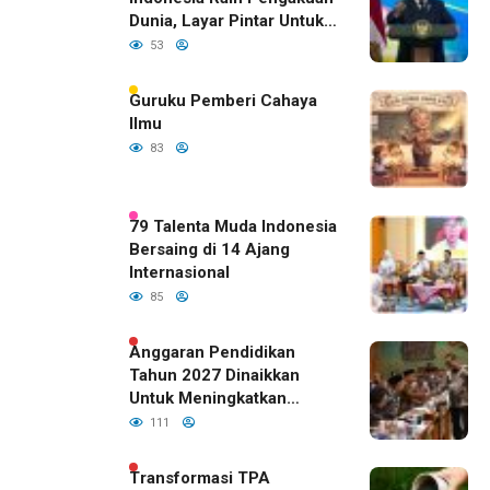
Dunia, Layar Pintar Untuk
Semua Siswa
53
Guruku Pemberi Cahaya
Ilmu
83
79 Talenta Muda Indonesia
Bersaing di 14 Ajang
Internasional
85
Anggaran Pendidikan
Tahun 2027 Dinaikkan
Untuk Meningkatkan
Kualitas Anak Bangsa,
111
Sudah Disetujui Oleh DPR
RI
Transformasi TPA