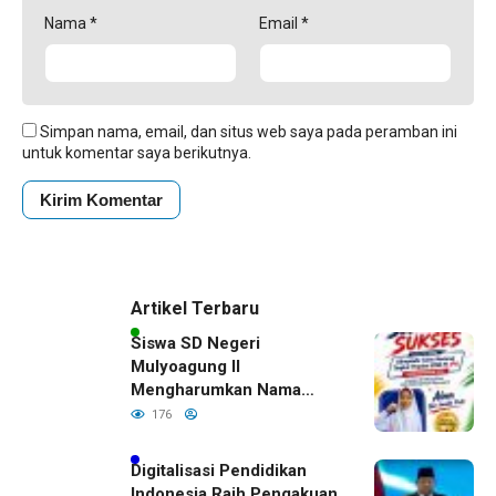
Nama
*
Email
*
Simpan nama, email, dan situs web saya pada peramban ini
untuk komentar saya berikutnya.
Artikel Terbaru
Siswa SD Negeri
Mulyoagung II
Mengharumkan Nama
Bojonegoro Dengan
176
Prestasi Gemilang
Digitalisasi Pendidikan
Indonesia Raih Pengakuan