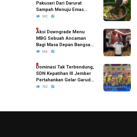
Pakusari Dari Darurat
Sampah Menuju Emas
Hijau di Era Kepemimpinan
242
Bupati Fawait
Aksi Downgrade Menu
MBG Sebuah Ancaman
Bagi Masa Depan Bangsa
Indonesia
566
Dominasi Tak Terbendung,
SDN Kepatihan III Jember
Pertahankan Gelar Garuda
Cup 2026
762