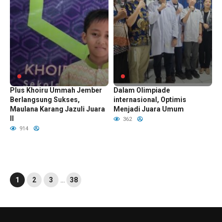
Lomba Pidato SD Tahfids
Siswa Indonesia Bersaing
Plus Khoiru Ummah Jember
Dalam Olimpiade
Berlangsung Sukses,
internasional, Optimis
Maulana Karang Jazuli Juara
Menjadi Juara Umum
II
362
914
1
2
3
…
38