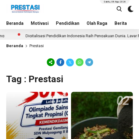
Sabtu, 08 Agu 2026
Beranda
Motivasi
Pendidikan
Olah Raga
Berita
In
Digitalisasi Pendidikan Indonesia Raih Pengakuan Dunia, Layar Pintar 
Beranda
Prestasi
Tag : Prestasi