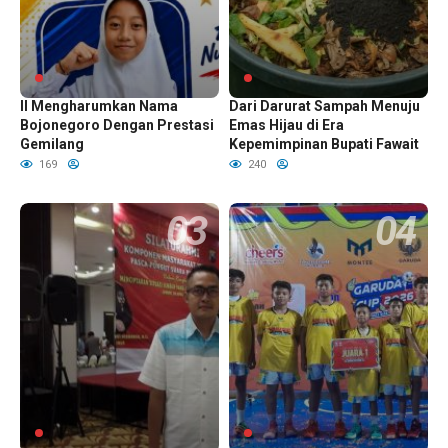
Siswa SD Negeri Mulyoagung
Transformasi TPA Pakusari
II Mengharumkan Nama
Dari Darurat Sampah Menuju
Bojonegoro Dengan Prestasi
Emas Hijau di Era
Gemilang
Kepemimpinan Bupati Fawait
169
240
Aksi Downgrade Menu MBG
Dominasi Tak Terbendung,