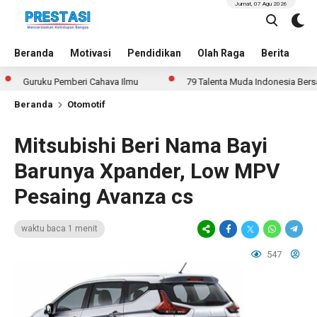
Jumat, 07 Agu 2026
Beranda
Motivasi
Pendidikan
Olah Raga
Berita
In
Guruku Pemberi Cahaya Ilmu
79 Talenta Muda Indonesia Bersaing di
Beranda
Otomotif
Mitsubishi Beri Nama Bayi
Barunya Xpander, Low MPV
Pesaing Avanza cs
waktu baca 1 menit
547