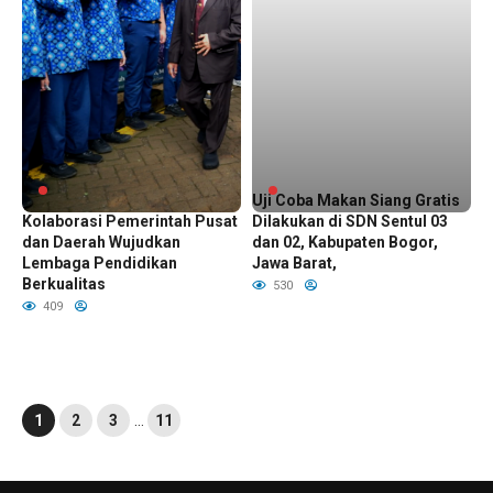
Kemendikdasmen,
Uji Coba Makan Siang Gratis
Kolaborasi Pemerintah Pusat
Dilakukan di SDN Sentul 03
dan Daerah Wujudkan
dan 02, Kabupaten Bogor,
Lembaga Pendidikan
Jawa Barat,
Berkualitas
530
409
1
2
3
…
11