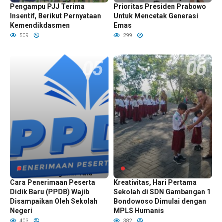
Pengampu PJJ Terima
Prioritas Presiden Prabowo
Insentif, Berikut Pernyataan
Untuk Mencetak Generasi
Kemendikdasmen
Emas
509
299
Informasi Mengenai Tata
Penuh Sukacita dan
Cara Penerimaan Peserta
Kreativitas, Hari Pertama
Didik Baru (PPDB) Wajib
Sekolah di SDN Gambangan 1
Disampaikan Oleh Sekolah
Bondowoso Dimulai dengan
Negeri
MPLS Humanis
403
382