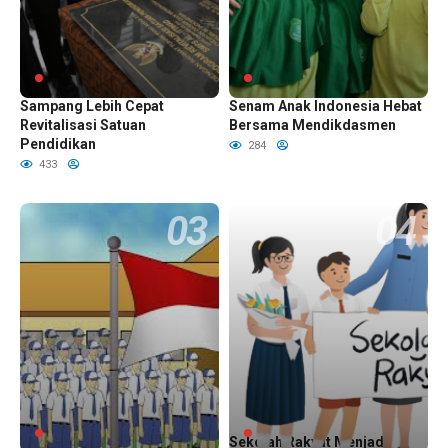
Apresiasi Mendikdasmen,
Siswa SD di Pamulang Gelar
Sampang Lebih Cepat
Senam Anak Indonesia Hebat
Revitalisasi Satuan
Bersama Mendikdasmen
Pendidikan
284
433
Guru Sekolah Induk
Sekolah Rakyat Menjadi