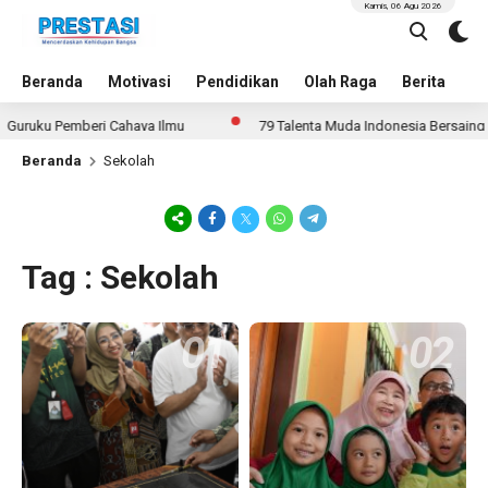
Kamis, 06 Agu 2026
Beranda
Motivasi
Pendidikan
Olah Raga
Berita
In
ku Pemberi Cahaya Ilmu
79 Talenta Muda Indonesia Bersaing di 14 A
Beranda
Sekolah
Tag : Sekolah