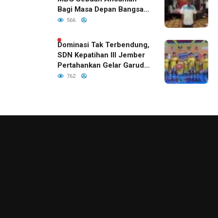
Bagi Masa Depan Bangsa
Indonesia
566
Dominasi Tak Terbendung,
SDN Kepatihan III Jember
Pertahankan Gelar Garuda
Cup 2026
762