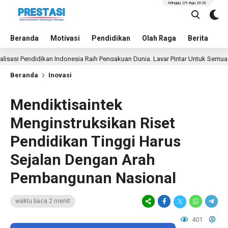
Minggu, 09 Agu 2026
Beranda
Motivasi
Pendidikan
Olah Raga
Berita
In
Pendidikan Indonesia Raih Pengakuan Dunia, Layar Pintar Untuk Semua Siswa
Beranda
Inovasi
Mendiktisaintek
Menginstruksikan Riset
Pendidikan Tinggi Harus
Sejalan Dengan Arah
Pembangunan Nasional
waktu baca 2 menit
401