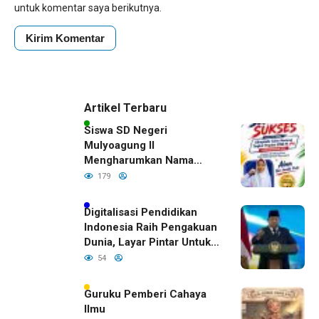
untuk komentar saya berikutnya.
Artikel Terbaru
Siswa SD Negeri
Mulyoagung II
Mengharumkan Nama
Bojonegoro Dengan
179
Prestasi Gemilang
Digitalisasi Pendidikan
Indonesia Raih Pengakuan
Dunia, Layar Pintar Untuk
Semua Siswa
54
Guruku Pemberi Cahaya
Ilmu