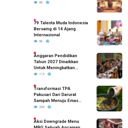
86
79 Talenta Muda Indonesia
Bersaing di 14 Ajang
Internasional
86
Anggaran Pendidikan
Tahun 2027 Dinaikkan
Untuk Meningkatkan
Kualitas Anak Bangsa,
113
Sudah Disetujui Oleh DPR
RI
Transformasi TPA
Pakusari Dari Darurat
Sampah Menuju Emas
Hijau di Era Kepemimpinan
244
Bupati Fawait
Aksi Downgrade Menu
MBG Sebuah Ancaman