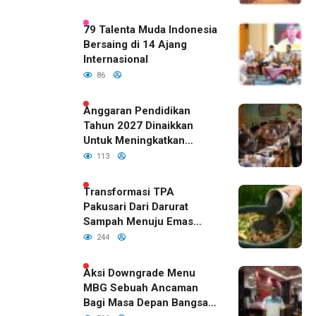
79 Talenta Muda Indonesia
Bersaing di 14 Ajang
Internasional
86
Anggaran Pendidikan
Tahun 2027 Dinaikkan
Untuk Meningkatkan
Kualitas Anak Bangsa,
113
Sudah Disetujui Oleh DPR
RI
Transformasi TPA
Pakusari Dari Darurat
Sampah Menuju Emas
Hijau di Era Kepemimpinan
244
Bupati Fawait
Aksi Downgrade Menu
MBG Sebuah Ancaman
Bagi Masa Depan Bangsa