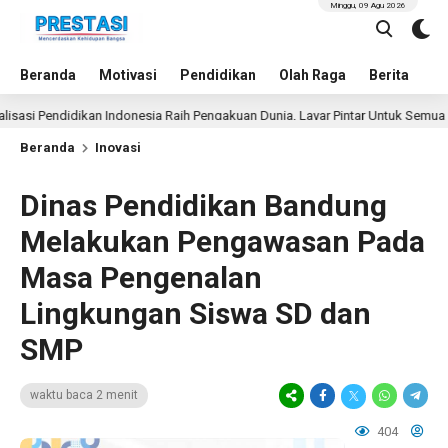
Minggu, 09 Agu 2026
Beranda
Motivasi
Pendidikan
Olah Raga
Berita
In
 Pendidikan Indonesia Raih Pengakuan Dunia, Layar Pintar Untuk Semua Siswa
Beranda
Inovasi
Dinas Pendidikan Bandung
Melakukan Pengawasan Pada
Masa Pengenalan
Lingkungan Siswa SD dan
SMP
waktu baca 2 menit
404