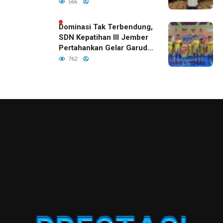
Indonesia
566
Dominasi Tak Terbendung,
SDN Kepatihan III Jember
Pertahankan Gelar Garuda
Cup 2026
762