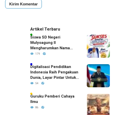
Artikel Terbaru
Siswa SD Negeri
Mulyoagung II
Mengharumkan Nama
Bojonegoro Dengan
179
Prestasi Gemilang
Digitalisasi Pendidikan
Indonesia Raih Pengakuan
Dunia, Layar Pintar Untuk
Semua Siswa
54
Guruku Pemberi Cahaya
Ilmu
86