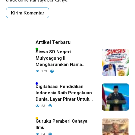
Artikel Terbaru
Siswa SD Negeri
Mulyoagung II
Mengharumkan Nama
Bojonegoro Dengan
179
Prestasi Gemilang
Digitalisasi Pendidikan
Indonesia Raih Pengakuan
Dunia, Layar Pintar Untuk
Semua Siswa
53
Guruku Pemberi Cahaya
Ilmu
84