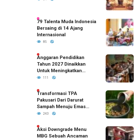
79 Talenta Muda Indonesia
Bersaing di 14 Ajang
Internasional
85
Anggaran Pendidikan
Tahun 2027 Dinaikkan
Untuk Meningkatkan
Kualitas Anak Bangsa,
111
Sudah Disetujui Oleh DPR
RI
Transformasi TPA
Pakusari Dari Darurat
Sampah Menuju Emas
Hijau di Era Kepemimpinan
243
Bupati Fawait
Aksi Downgrade Menu
MBG Sebuah Ancaman