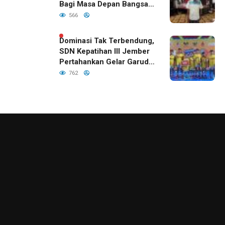
Bagi Masa Depan Bangsa
Indonesia
566
Dominasi Tak Terbendung,
SDN Kepatihan III Jember
Pertahankan Gelar Garuda
Cup 2026
762