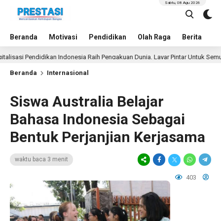
Sabtu, 08 Agu 2026
Beranda
Motivasi
Pendidikan
Olah Raga
Berita
In
i Pendidikan Indonesia Raih Pengakuan Dunia, Layar Pintar Untuk Semua Siswa
Beranda
Internasional
Siswa Australia Belajar
Bahasa Indonesia Sebagai
Bentuk Perjanjian Kerjasama
waktu baca 3 menit
403