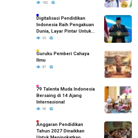
Bojonegoro Dengan
182
Prestasi Gemilang
Digitalisasi Pendidikan
Indonesia Raih Pengakuan
Dunia, Layar Pintar Untuk
Semua Siswa
55
Guruku Pemberi Cahaya
Ilmu
87
79 Talenta Muda Indonesia
Bersaing di 14 Ajang
Internasional
90
Anggaran Pendidikan
Tahun 2027 Dinaikkan
Untuk Meningkatkan