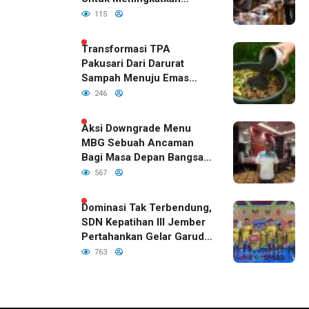
Kualitas Anak Bangsa,
115
Sudah Disetujui Oleh DPR
RI
Transformasi TPA
Pakusari Dari Darurat
Sampah Menuju Emas
Hijau di Era Kepemimpinan
246
Bupati Fawait
Aksi Downgrade Menu
MBG Sebuah Ancaman
Bagi Masa Depan Bangsa
Indonesia
567
Dominasi Tak Terbendung,
SDN Kepatihan III Jember
Pertahankan Gelar Garuda
Cup 2026
763