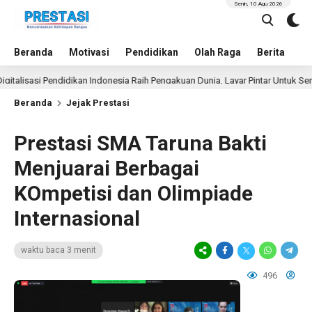
Senin, 10 Agu 2026
Beranda
Motivasi
Pendidikan
Olah Raga
Berita
In
asi Pendidikan Indonesia Raih Pengakuan Dunia, Layar Pintar Untuk Semua Sis
Beranda
Jejak Prestasi
Prestasi SMA Taruna Bakti
Menjuarai Berbagai
KOmpetisi dan Olimpiade
Internasional
waktu baca 3 menit
496