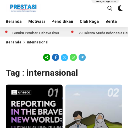
Jumat, 07 Agu 2026
Beranda
Motivasi
Pendidikan
Olah Raga
Berita
In
Guruku Pemberi Cahaya Ilmu
79 Talenta Muda Indonesia Bersaing 
Beranda
internasional
Tag : internasional