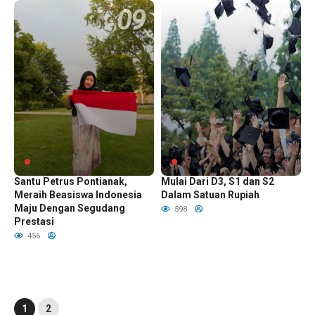
Chloe Xing Alumni SMAK
Biaya Pendidikan Australia
Santu Petrus Pontianak,
Mulai Dari D3, S1 dan S2
Meraih Beasiswa Indonesia
Dalam Satuan Rupiah
Maju Dengan Segudang
598
Prestasi
456
1
2