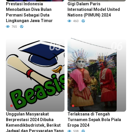
Prestasi Indonesia
Gigi Dalam Paris
Menobatkan Diva Bulan
International Model United
Permani Sebagai Duta
Nations (PIMUN) 2024
Lingkungan Jawa Timur
460
765
Pendaftaran Beasiswa
Fête de la Musique Berlin
Unggulan Masyarakat
Terlaksana di Tengah
Berprestasi 2024 Dibuka
Turnamen Sepak Bola Piala
Kemendikbudristek, Berikut
Eropa 2024
Jadwal dan Persyaratan Yang
508