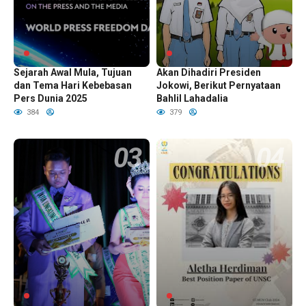
Generasi Muda Harus Tahu
Hari Anak Nasional di Papua
Sejarah Awal Mula, Tujuan
Akan Dihadiri Presiden
dan Tema Hari Kebebasan
Jokowi, Berikut Pernyataan
Pers Dunia 2025
Bahlil Lahadalia
384
379
Yayasan Sahabat Pemuda
Mahasiswa Indonesia Unjuk