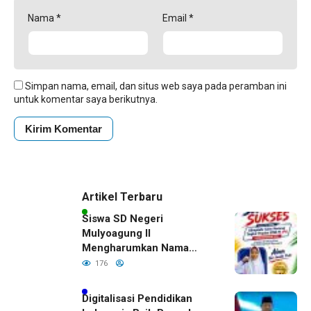
Nama
*
Email
*
Simpan nama, email, dan situs web saya pada peramban ini
untuk komentar saya berikutnya.
Artikel Terbaru
Siswa SD Negeri
Mulyoagung II
Mengharumkan Nama
Bojonegoro Dengan
176
Prestasi Gemilang
Digitalisasi Pendidikan