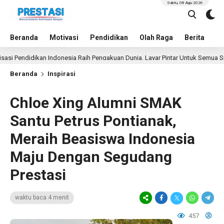
Sabtu, 08 Agu 2026
Beranda
Motivasi
Pendidikan
Olah Raga
Berita
In
didikan Indonesia Raih Pengakuan Dunia, Layar Pintar Untuk Semua Siswa
Beranda
Inspirasi
Chloe Xing Alumni SMAK
Santu Petrus Pontianak,
Meraih Beasiswa Indonesia
Maju Dengan Segudang
Prestasi
waktu baca 4 menit
457