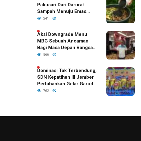
Pakusari Dari Darurat
Sampah Menuju Emas
Hijau di Era Kepemimpinan
241
Bupati Fawait
Aksi Downgrade Menu
MBG Sebuah Ancaman
Bagi Masa Depan Bangsa
Indonesia
566
Dominasi Tak Terbendung,
SDN Kepatihan III Jember
Pertahankan Gelar Garuda
Cup 2026
762