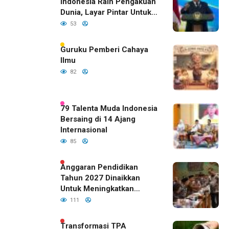
Indonesia Raih Pengakuan
Dunia, Layar Pintar Untuk
Semua Siswa
53
Guruku Pemberi Cahaya
Ilmu
82
79 Talenta Muda Indonesia
Bersaing di 14 Ajang
Internasional
85
Anggaran Pendidikan
Tahun 2027 Dinaikkan
Untuk Meningkatkan
Kualitas Anak Bangsa,
111
Sudah Disetujui Oleh DPR
RI
Transformasi TPA