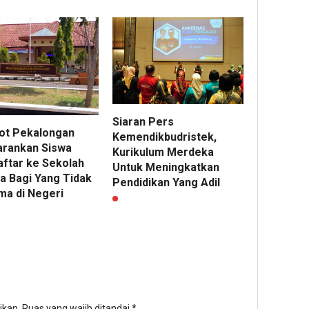
Siaran Pers
t Pekalongan
Kemendikbudristek,
rankan Siswa
Kurikulum Merdeka
ftar ke Sekolah
Untuk Meningkatkan
a Bagi Yang Tidak
Pendidikan Yang Adil
ma di Negeri
ikan.
Ruas yang wajib ditandai
*