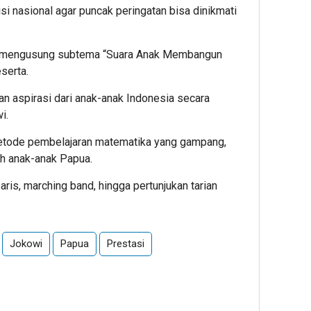
isi nasional agar puncak peringatan bisa dinikmati
0 mengusung subtema “Suara Anak Membangun
serta.
an aspirasi dari anak-anak Indonesia secara
i.
etode pembelajaran matematika yang gampang,
eh anak-anak Papua.
aris, marching band, hingga pertunjukan tarian
Jokowi
Papua
Prestasi