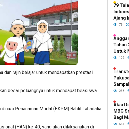
79 Tal
Indones
Ajang I
79
Anggar
Tahun 
Untuk 
Kualit
102
Sudah 
DPR RI
Transf
 dan rajin belajar untuk mendapatkan prestasi
Pakusa
Sampa
Hijau d
 akan besar peluangnya untuk mendapat beasiswa
233
Kepemi
Fawait
Aksi D
rdinasi Penanaman Modal (BKPM) Bahlil Lahadalia
MBG S
Bagi M
Indone
564
asional (HAN) ke-40, yang akan dilaksanakan di