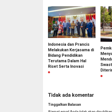
Indonesia dan Prancis
Pemko
Melakukan Kerjasama di
Menya
Bidang Pendidikan
Menda
Terutama Dalam Hal
Swast
Riset Serta Inovasi
Diteri
Tidak ada komentar
Tinggalkan Balasan
Alamat email Anda tidak akan dipublikas