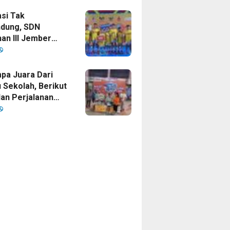
si Tak
dung, SDN
an III Jember
ankan Gelar
 Cup 2026
a Juara Dari
 Sekolah, Berikut
dan Perjalanan
sket SDN
an III Jember