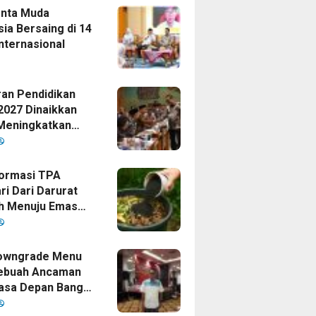
enta Muda
ia Bersaing di 14
nternasional
an Pendidikan
2027 Dinaikkan
Meningkatkan
as Anak Bangsa,
Disetujui Oleh
ormasi TPA
ri Dari Darurat
h Menuju Emas
i Era
mpinan Bupati
owngrade Menu
ebuah Ancaman
asa Depan Bangsa
sia