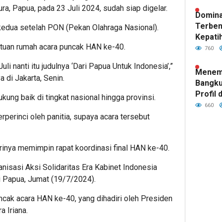
ra, Papua, pada 23 Juli 2024, sudah siap digelar.
Domina
Terben
 kedua setelah PON (Pekan Olahraga Nasional).
Kepatih
 tuan rumah acara puncak HAN ke-40.
Pertah
760
Garuda
uli nanti itu judulnya ‘Dari Papua Untuk Indonesia’,”
Menemp
 di Jakarta, Senin.
Bangku
Profil 
ng baik di tingkat nasional hingga provinsi.
Tim Ba
660
Kepatih
perinci oleh panitia, supaya acara tersebut
dirinya memimpin rapat koordinasi final HAN ke-40.
isasi Aksi Solidaritas Era Kabinet Indonesia
di Papua, Jumat (19/7/2024).
uncak acara HAN ke-40, yang dihadiri oleh Presiden
 Iriana.