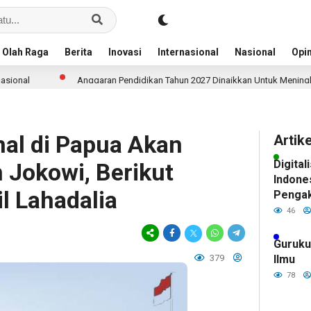
Olah Raga
Berita
Inovasi
Internasional
Nasional
Opin
Anggaran Pendidikan Tahun 2027 Dinaikkan Untuk Meningkatkan Kualita
nal di Papua Akan
Artik
Digital
n Jokowi, Berikut
Indone
l Lahadalia
Pengak
Pintar
46
Siswa
Guruku
379
Ilmu
78