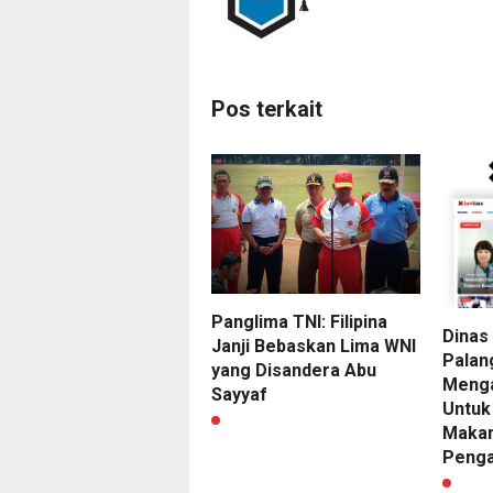
Pos terkait
Panglima TNI: Filipina
Dinas
Janji Bebaskan Lima WNI
Palan
yang Disandera Abu
Menga
Sayyaf
Untuk
Makan
Peng