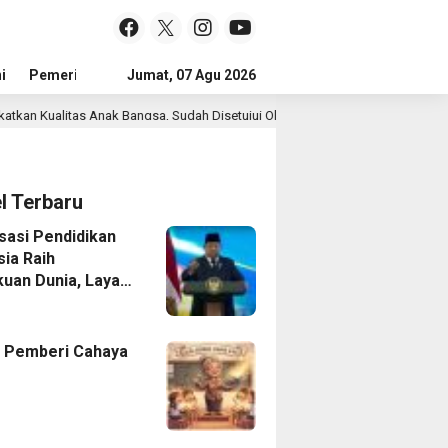
i
Pemerintah
Jumat, 07 Agu 2026
Sejarah Dan Budaya
Jejak Prestasi
Tokoh
s Anak Bangsa, Sudah Disetujui Oleh DPR RI
Transformasi TPA Pak
el Terbaru
isasi Pendidikan
sia Raih
uan Dunia, Layar
 Untuk Semua
 Pemberi Cahaya