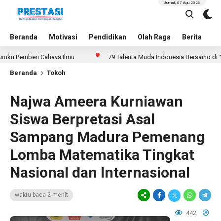
Jumat, 07 Agu 2026
Beranda
Motivasi
Pendidikan
Olah Raga
Berita
In
beri Cahaya Ilmu
79 Talenta Muda Indonesia Bersaing di 14 Ajang 
Beranda
Tokoh
Najwa Ameera Kurniawan
Siswa Berpretasi Asal
Sampang Madura Pemenang
Lomba Matematika Tingkat
Nasional dan Internasional
waktu baca 2 menit
442