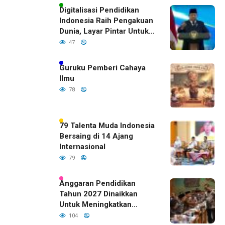
Digitalisasi Pendidikan
Indonesia Raih Pengakuan
Dunia, Layar Pintar Untuk
Semua Siswa
47
Guruku Pemberi Cahaya
Ilmu
78
79 Talenta Muda Indonesia
Bersaing di 14 Ajang
Internasional
79
Anggaran Pendidikan
Tahun 2027 Dinaikkan
Untuk Meningkatkan
Kualitas Anak Bangsa,
104