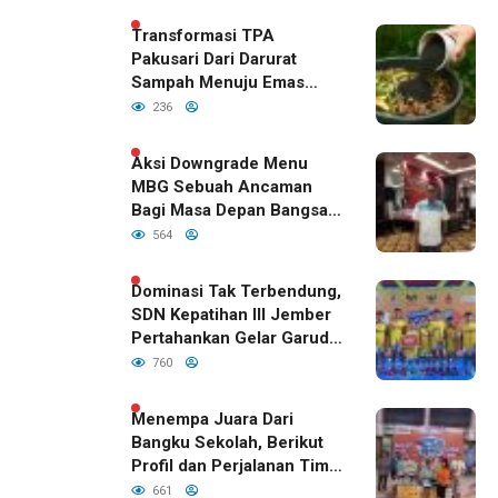
Sudah Disetujui Oleh DPR
RI
Transformasi TPA
Pakusari Dari Darurat
Sampah Menuju Emas
Hijau di Era Kepemimpinan
236
Bupati Fawait
Aksi Downgrade Menu
MBG Sebuah Ancaman
Bagi Masa Depan Bangsa
Indonesia
564
Dominasi Tak Terbendung,
SDN Kepatihan III Jember
Pertahankan Gelar Garuda
Cup 2026
760
Menempa Juara Dari
Bangku Sekolah, Berikut
Profil dan Perjalanan Tim
Basket SDN Kepatihan III
661