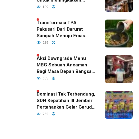
Untuk Meningkatkan
Kualitas Anak Bangsa,
109
Sudah Disetujui Oleh DPR
RI
Transformasi TPA
Pakusari Dari Darurat
Sampah Menuju Emas
Hijau di Era Kepemimpinan
239
Bupati Fawait
Aksi Downgrade Menu
MBG Sebuah Ancaman
Bagi Masa Depan Bangsa
Indonesia
565
Dominasi Tak Terbendung,
SDN Kepatihan III Jember
Pertahankan Gelar Garuda
Cup 2026
762