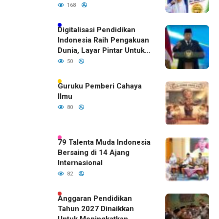
Bojonegoro Dengan
168
Prestasi Gemilang
Digitalisasi Pendidikan
Indonesia Raih Pengakuan
Dunia, Layar Pintar Untuk
Semua Siswa
50
Guruku Pemberi Cahaya
Ilmu
80
79 Talenta Muda Indonesia
Bersaing di 14 Ajang
Internasional
82
Anggaran Pendidikan
Tahun 2027 Dinaikkan