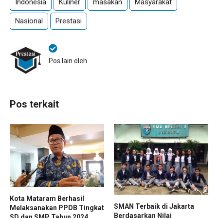
Indonesia
Kuliner
masakan
Masyarakat
Nasional
Prestasi
Pos lain oleh
Pos terkait
Kota Mataram Berhasil
SMAN Terbaik di Jakarta
Melaksanakan PPDB Tingkat
Berdasarkan Nilai
SD dan SMP Tahun 2024,