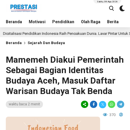
Sabtu, 08 Agu 2026
Beranda
Motivasi
Pendidikan
Olah Raga
Berita
In
lisasi Pendidikan Indonesia Raih Pengakuan Dunia, Layar Pintar Untuk Semua 
Beranda
Sejarah Dan Budaya
Mamemeh Diakui Pemerintah
Sebagai Bagian Identitas
Budaya Aceh, Masuk Daftar
Warisan Budaya Tak Benda
waktu baca 2 menit
370