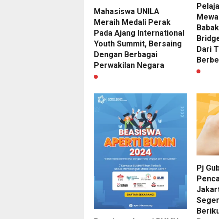
Pelaj
Mahasiswa UNILA
Mewaki
Meraih Medali Perak
Babak
Pada Ajang International
Bridg
Youth Summit, Bersaing
Dari 
Dengan Berbagai
Berbe
Perwakilan Negara
Pj Gu
Penca
Jakart
Segera
Berik