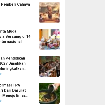
 Pemberi Cahaya
enta Muda
ia Bersaing di 14
nternasional
an Pendidikan
2027 Dinaikkan
Meningkatkan
as Anak Bangsa,
Disetujui Oleh
ormasi TPA
ri Dari Darurat
h Menuju Emas
i Era