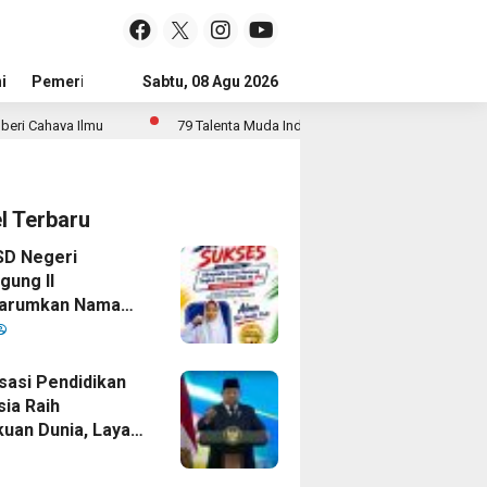
i
Pemerintah
Sejarah Dan Budaya
Sabtu, 08 Agu 2026
Jejak Prestasi
Tokoh
79 Talenta Muda Indonesia Bersaing di 14 Ajang Internasional
el Terbaru
SD Negeri
gung II
arumkan Nama
goro Dengan
si Gemilang
isasi Pendidikan
sia Raih
uan Dunia, Layar
 Untuk Semua