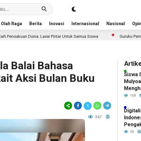
Olah Raga
Berita
Inovasi
Internasional
Nasional
Opin
unia, Layar Pintar Untuk Semua Siswa
Guruku Pemberi Cahaya Ilmu
a Balai Bahasa
Artik
Siswa 
kait Aksi Bulan Buku
Mulyoa
Mengh
Bojone
168
Presta
Digital
347
Indone
Pengak
Pintar
50
Siswa