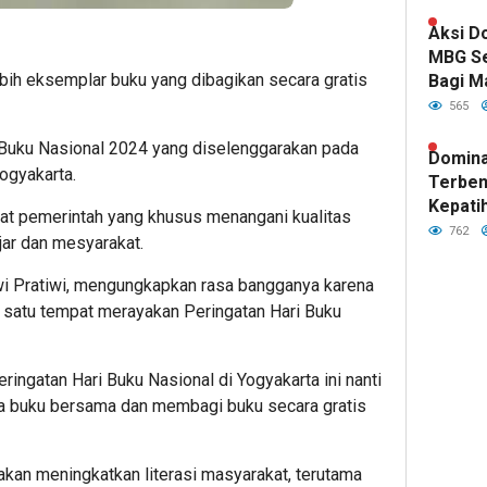
Kepemi
Fawait
Aksi D
MBG S
bih eksemplar buku yang dibagikan secara gratis
Bagi M
Indone
565
 Buku Nasional 2024 yang diselenggarakan pada
Domina
Yogyakarta.
Terben
Kepatih
abat pemerintah yang khusus menangani kualitas
Pertah
762
ar dan mesyarakat.
Garuda
Dwi Pratiwi, mengungkapkan rasa bangganya karena
ah satu tempat merayakan Peringatan Hari Buku
ingatan Hari Buku Nasional di Yogyakarta ini nanti
a buku bersama dan membagi buku secara gratis
kan meningkatkan literasi masyarakat, terutama