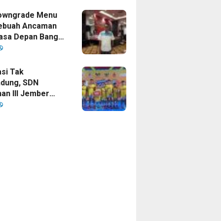
mpinan Bupati
owngrade Menu
ebuah Ancaman
asa Depan Bangsa
sia
si Tak
dung, SDN
an III Jember
ankan Gelar
 Cup 2026