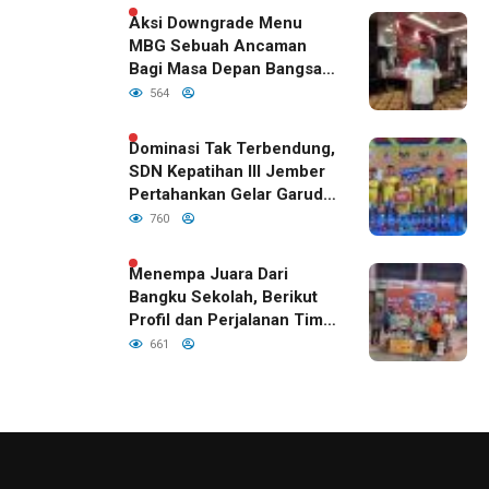
Aksi Downgrade Menu
MBG Sebuah Ancaman
Bagi Masa Depan Bangsa
Indonesia
564
Dominasi Tak Terbendung,
SDN Kepatihan III Jember
Pertahankan Gelar Garuda
Cup 2026
760
Menempa Juara Dari
Bangku Sekolah, Berikut
Profil dan Perjalanan Tim
Basket SDN Kepatihan III
661
Jember