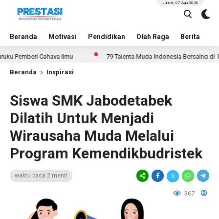
Jumat, 07 Agu 2026
Beranda
Motivasi
Pendidikan
Olah Raga
Berita
In
mberi Cahaya Ilmu
79 Talenta Muda Indonesia Bersaing di 14 Ajang
Beranda
Inspirasi
Siswa SMK Jabodetabek
Dilatih Untuk Menjadi
Wirausaha Muda Melalui
Program Kemendikbudristek
waktu baca 2 menit
367