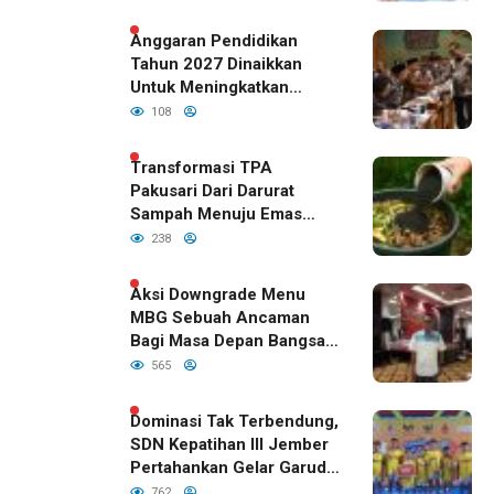
Anggaran Pendidikan
Tahun 2027 Dinaikkan
Untuk Meningkatkan
Kualitas Anak Bangsa,
108
Sudah Disetujui Oleh DPR
RI
Transformasi TPA
Pakusari Dari Darurat
Sampah Menuju Emas
Hijau di Era Kepemimpinan
238
Bupati Fawait
Aksi Downgrade Menu
MBG Sebuah Ancaman
Bagi Masa Depan Bangsa
Indonesia
565
Dominasi Tak Terbendung,
SDN Kepatihan III Jember
Pertahankan Gelar Garuda
Cup 2026
762