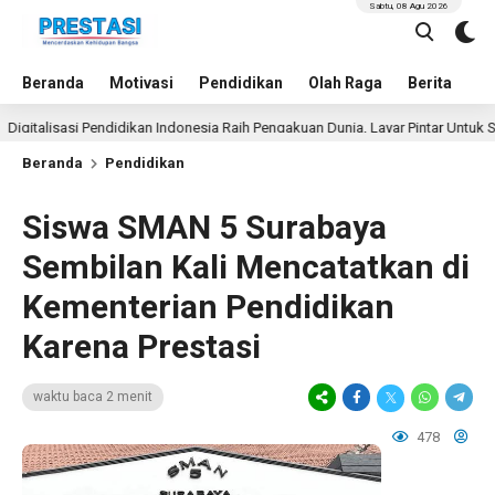
Sabtu, 08 Agu 2026
Beranda
Motivasi
Pendidikan
Olah Raga
Berita
In
lisasi Pendidikan Indonesia Raih Pengakuan Dunia, Layar Pintar Untuk Semua S
Beranda
Pendidikan
Siswa SMAN 5 Surabaya
Sembilan Kali Mencatatkan di
Kementerian Pendidikan
Karena Prestasi
waktu baca 2 menit
478