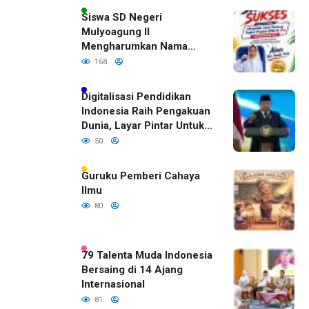
Siswa SD Negeri
Mulyoagung II
Mengharumkan Nama
Bojonegoro Dengan
168
Prestasi Gemilang
Digitalisasi Pendidikan
Indonesia Raih Pengakuan
Dunia, Layar Pintar Untuk
Semua Siswa
50
Guruku Pemberi Cahaya
Ilmu
80
79 Talenta Muda Indonesia
Bersaing di 14 Ajang
Internasional
81