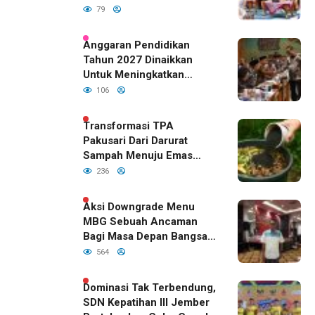
79
Anggaran Pendidikan
Tahun 2027 Dinaikkan
Untuk Meningkatkan
Kualitas Anak Bangsa,
106
Sudah Disetujui Oleh DPR
RI
Transformasi TPA
Pakusari Dari Darurat
Sampah Menuju Emas
Hijau di Era Kepemimpinan
236
Bupati Fawait
Aksi Downgrade Menu
MBG Sebuah Ancaman
Bagi Masa Depan Bangsa
Indonesia
564
Dominasi Tak Terbendung,
SDN Kepatihan III Jember