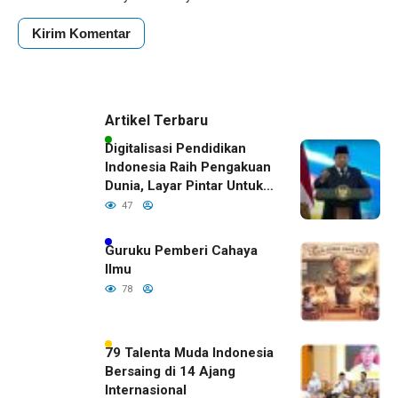
Artikel Terbaru
Digitalisasi Pendidikan
Indonesia Raih Pengakuan
Dunia, Layar Pintar Untuk
Semua Siswa
47
Guruku Pemberi Cahaya
Ilmu
78
79 Talenta Muda Indonesia
Bersaing di 14 Ajang
Internasional