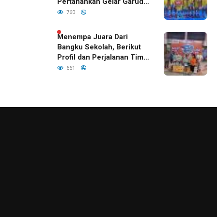
Pertahankan Gelar Garuda
Cup 2026
760
Menempa Juara Dari
Bangku Sekolah, Berikut
Profil dan Perjalanan Tim
Basket SDN Kepatihan III
661
Jember