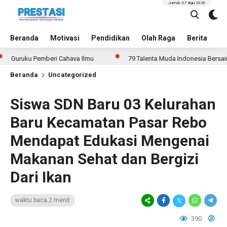
Jumat, 07 Agu 2026
Beranda
Motivasi
Pendidikan
Olah Raga
Berita
In
ruku Pemberi Cahaya Ilmu
79 Talenta Muda Indonesia Bersaing di 1
Beranda
Uncategorized
Siswa SDN Baru 03 Kelurahan
Baru Kecamatan Pasar Rebo
Mendapat Edukasi Mengenai
Makanan Sehat dan Bergizi
Dari Ikan
waktu baca 2 menit
390