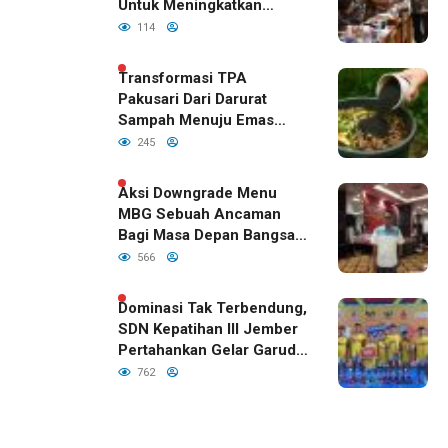
Untuk Meningkatkan
Kualitas Anak Bangsa,
114
Sudah Disetujui Oleh DPR
RI
Transformasi TPA
Pakusari Dari Darurat
Sampah Menuju Emas
Hijau di Era Kepemimpinan
245
Bupati Fawait
Aksi Downgrade Menu
MBG Sebuah Ancaman
Bagi Masa Depan Bangsa
Indonesia
566
Dominasi Tak Terbendung,
SDN Kepatihan III Jember
Pertahankan Gelar Garuda
Cup 2026
762