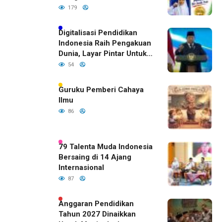
Bojonegoro Dengan
179
Prestasi Gemilang
Digitalisasi Pendidikan
Indonesia Raih Pengakuan
Dunia, Layar Pintar Untuk
Semua Siswa
54
Guruku Pemberi Cahaya
Ilmu
86
79 Talenta Muda Indonesia
Bersaing di 14 Ajang
Internasional
87
Anggaran Pendidikan
Tahun 2027 Dinaikkan