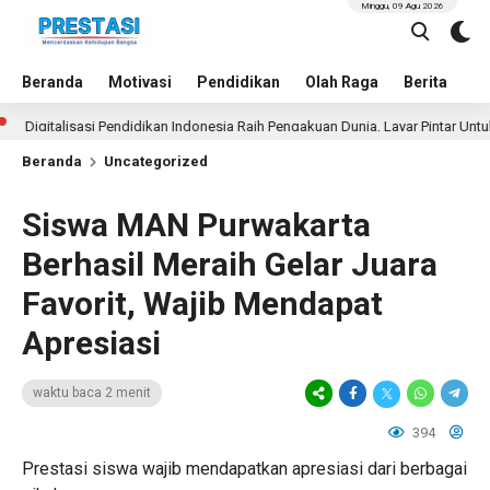
Minggu, 09 Agu 2026
Beranda
Motivasi
Pendidikan
Olah Raga
Berita
In
gitalisasi Pendidikan Indonesia Raih Pengakuan Dunia, Layar Pintar Untuk Se
Beranda
Uncategorized
Siswa MAN Purwakarta
Berhasil Meraih Gelar Juara
Favorit, Wajib Mendapat
Apresiasi
waktu baca 2 menit
394
Prestasi siswa wajib mendapatkan apresiasi dari berbagai