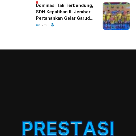
Dominasi Tak Terbendung,
SDN Kepatihan III Jember
Pertahankan Gelar Garuda
Cup 2026
762