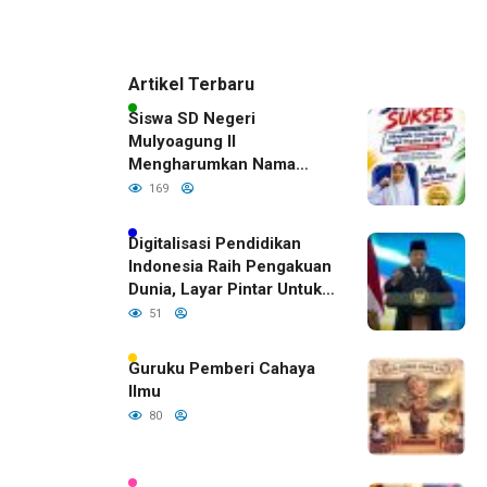
Artikel Terbaru
Siswa SD Negeri
Mulyoagung II
Mengharumkan Nama
Bojonegoro Dengan
169
Prestasi Gemilang
Digitalisasi Pendidikan
Indonesia Raih Pengakuan
Dunia, Layar Pintar Untuk
Semua Siswa
51
Guruku Pemberi Cahaya
Ilmu
80