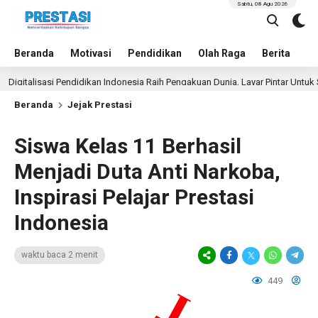
Sabtu, 08 Agu 2026
Beranda
Motivasi
Pendidikan
Olah Raga
Berita
In
alisasi Pendidikan Indonesia Raih Pengakuan Dunia, Layar Pintar Untuk Semua 
Beranda
Jejak Prestasi
Siswa Kelas 11 Berhasil
Menjadi Duta Anti Narkoba,
Inspirasi Pelajar Prestasi
Indonesia
waktu baca 2 menit
449