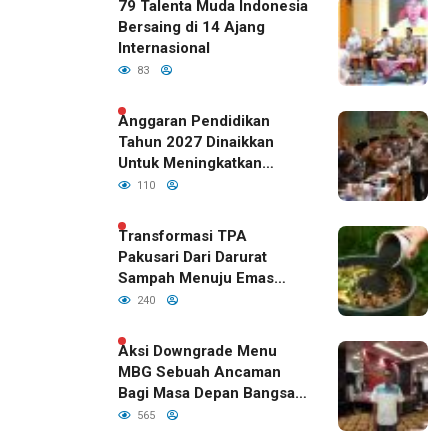
79 Talenta Muda Indonesia
Bersaing di 14 Ajang
Internasional
83
Anggaran Pendidikan
Tahun 2027 Dinaikkan
Untuk Meningkatkan
Kualitas Anak Bangsa,
110
Sudah Disetujui Oleh DPR
RI
Transformasi TPA
Pakusari Dari Darurat
Sampah Menuju Emas
Hijau di Era Kepemimpinan
240
Bupati Fawait
Aksi Downgrade Menu
MBG Sebuah Ancaman
Bagi Masa Depan Bangsa
Indonesia
565