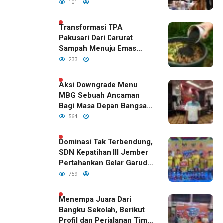
Kualitas Anak Bangsa,
101
Sudah Disetujui Oleh DPR
RI
Transformasi TPA
Pakusari Dari Darurat
Sampah Menuju Emas
Hijau di Era Kepemimpinan
233
Bupati Fawait
Aksi Downgrade Menu
MBG Sebuah Ancaman
Bagi Masa Depan Bangsa
Indonesia
564
Dominasi Tak Terbendung,
SDN Kepatihan III Jember
Pertahankan Gelar Garuda
Cup 2026
759
Menempa Juara Dari
Bangku Sekolah, Berikut
Profil dan Perjalanan Tim