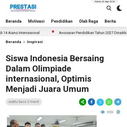
Kamis, 06 Agu 2026
Beranda
Motivasi
Pendidikan
Olah Raga
Berita
In
ng Internasional
Anggaran Pendidikan Tahun 2027 Dinaikkan Untuk
Beranda
Inspirasi
Siswa Indonesia Bersaing
Dalam Olimpiade
internasional, Optimis
Menjadi Juara Umum
waktu baca 3 menit
359