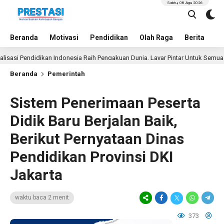
Sabtu, 08 Agu 2026
Beranda
Motivasi
Pendidikan
Olah Raga
Berita
In
i Pendidikan Indonesia Raih Pengakuan Dunia, Layar Pintar Untuk Semua Siswa
Beranda
Pemerintah
Sistem Penerimaan Peserta
Didik Baru Berjalan Baik,
Berikut Pernyataan Dinas
Pendidikan Provinsi DKI
Jakarta
waktu baca 2 menit
373