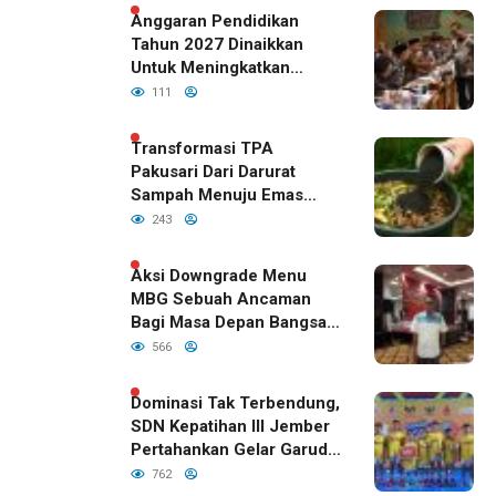
Anggaran Pendidikan
Tahun 2027 Dinaikkan
Untuk Meningkatkan
Kualitas Anak Bangsa,
111
Sudah Disetujui Oleh DPR
RI
Transformasi TPA
Pakusari Dari Darurat
Sampah Menuju Emas
Hijau di Era Kepemimpinan
243
Bupati Fawait
Aksi Downgrade Menu
MBG Sebuah Ancaman
Bagi Masa Depan Bangsa
Indonesia
566
Dominasi Tak Terbendung,
SDN Kepatihan III Jember
Pertahankan Gelar Garuda
Cup 2026
762