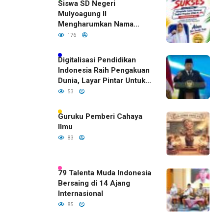
Siswa SD Negeri
Mulyoagung II
Mengharumkan Nama
Bojonegoro Dengan
176
Prestasi Gemilang
Digitalisasi Pendidikan
Indonesia Raih Pengakuan
Dunia, Layar Pintar Untuk
Semua Siswa
53
Guruku Pemberi Cahaya
Ilmu
83
79 Talenta Muda Indonesia
Bersaing di 14 Ajang
Internasional
85