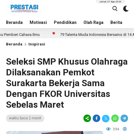
Jumat, 07 Agu 2026
Beranda
Motivasi
Pendidikan
Olah Raga
Berita
In
ri Cahaya Ilmu
79 Talenta Muda Indonesia Bersaing di 14 Ajang Int
Beranda
Inspirasi
Seleksi SMP Khusus Olahraga
Dilaksanakan Pemkot
Surakarta Bekerja Sama
Dengan FKOR Universitas
Sebelas Maret
waktu baca 2 menit
394