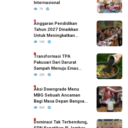
Internasional
79
Anggaran Pendidikan
Tahun 2027 Dinaikkan
Untuk Meningkatkan
Kualitas Anak Bangsa,
104
Sudah Disetujui Oleh DPR
RI
Transformasi TPA
Pakusari Dari Darurat
Sampah Menuju Emas
Hijau di Era Kepemimpinan
236
Bupati Fawait
Aksi Downgrade Menu
MBG Sebuah Ancaman
Bagi Masa Depan Bangsa
Indonesia
564
Dominasi Tak Terbendung,
SDN Kepatihan III Jember