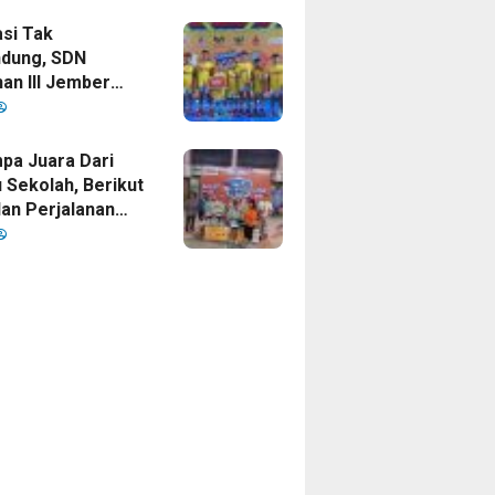
si Tak
dung, SDN
an III Jember
ankan Gelar
 Cup 2026
a Juara Dari
 Sekolah, Berikut
dan Perjalanan
sket SDN
an III Jember