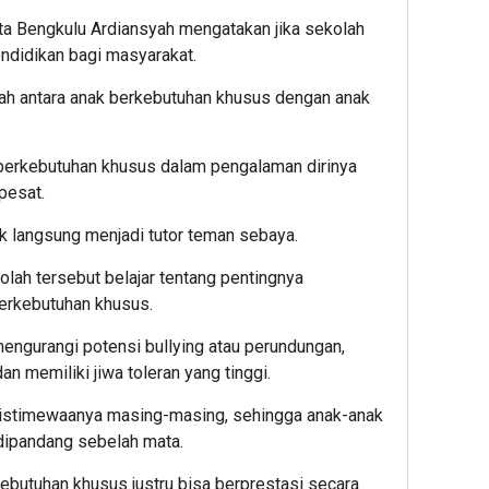
ta Bengkulu Ardiansyah mengatakan jika sekolah
endidikan bagi masyarakat.
sah antara anak berkebutuhan khusus dengan anak
k berkebutuhan khusus dalam pengalaman dirinya
pesat.
ak langsung menjadi tutor teman sebaya.
kolah tersebut belajar tentang pentingnya
erkebutuhan khusus.
 mengurangi potensi bullying atau perundungan,
n memiliki jiwa toleran yang tinggi.
eistimewaanya masing-masing, sehingga anak-anak
 dipandang sebelah mata.
butuhan khusus justru bisa berprestasi secara