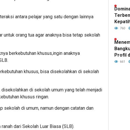
Domina
Terben
eraksi antara pelajar yang satu dengan lainnya
Kepatih
Pertah
760
Garuda
bar untuk orang tua agar anaknya bisa tetap sekolah
Menemp
Bangku
knya berkebutuhan khusus,ingin anaknya
Profil 
SLB.
Tim Ba
661
Kepatih
rkebutuhan khusus, bisa disekolahkan di sekolah
 disekolahkan di sekolah umum yang telah menjadi
kebutuhan khusus ringan.
ap sekolah di umum, namun dengan catatan dan
ranah dari Sekolah Luar Biasa (SLB).