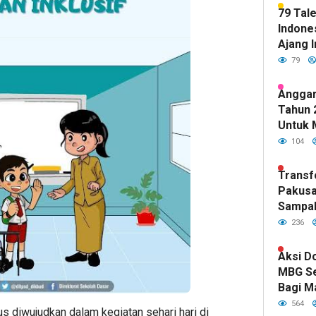
79 Tal
Indones
Ajang I
79
Anggar
Tahun 
Untuk 
Kualit
104
Sudah 
DPR RI
Transf
Pakusa
Sampa
Hijau d
236
Kepemi
Fawait
Aksi D
MBG S
Bagi M
Indone
564
s diwujudkan dalam kegiatan sehari hari di