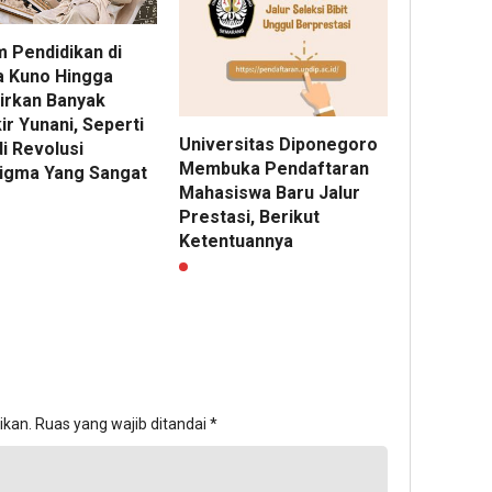
m Pendidikan di
a Kuno Hingga
irkan Banyak
r Yunani, Seperti
Universitas Diponegoro
i Revolusi
Membuka Pendaftaran
igma Yang Sangat
Mahasiswa Baru Jalur
Prestasi, Berikut
Ketentuannya
ikan.
Ruas yang wajib ditandai
*