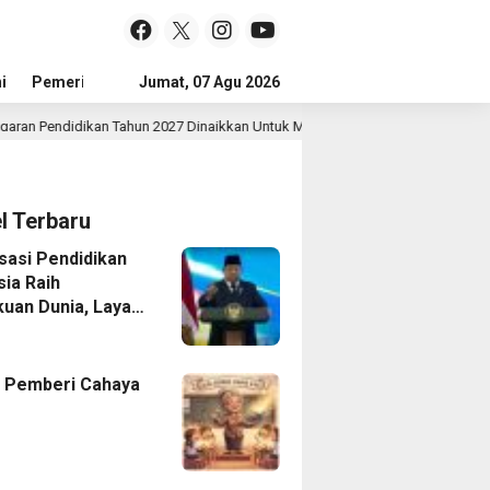
i
Pemerintah
Jumat, 07 Agu 2026
Sejarah Dan Budaya
Jejak Prestasi
Tokoh
an Tahun 2027 Dinaikkan Untuk Meningkatkan Kualitas Anak Bangsa, Sudah Di
el Terbaru
isasi Pendidikan
sia Raih
uan Dunia, Layar
 Untuk Semua
 Pemberi Cahaya