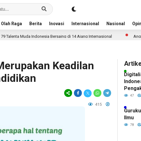
Olah Raga
Berita
Inovasi
Internasional
Nasional
Opin
a Indonesia Bersaing di 14 Ajang Internasional
Anggaran Pendidik
 Merupakan Keadilan
Artik
Digital
didikan
Indone
Pengak
Pintar
47
Siswa
415
Guruku
Ilmu
78