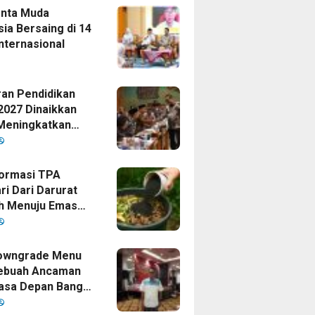
enta Muda
ia Bersaing di 14
nternasional
an Pendidikan
2027 Dinaikkan
Meningkatkan
as Anak Bangsa,
Disetujui Oleh
ormasi TPA
ri Dari Darurat
h Menuju Emas
i Era
mpinan Bupati
owngrade Menu
ebuah Ancaman
asa Depan Bangsa
sia