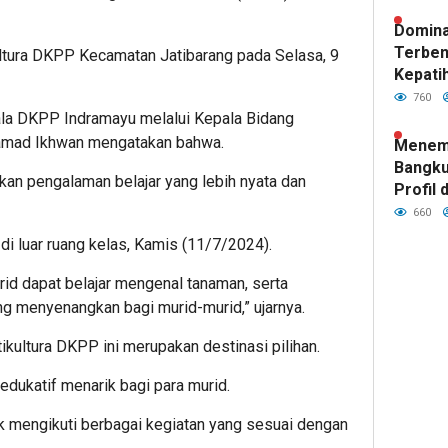
Domina
Terben
kultura DKPP Kecamatan Jatibarang pada Selasa, 9
Kepatih
Pertah
760
Garuda
la DKPP Indramayu melalui Kepala Bidang
amad Ikhwan mengatakan bahwa.
Menemp
Bangku
ikan pengalaman belajar yang lebih nyata dan
Profil 
Tim Ba
660
Kepatih
 luar ruang kelas, Kamis (11/7/2024).
rid dapat belajar mengenal tanaman, serta
g menyenangkan bagi murid-murid,” ujarnya.
rtikultura DKPP ini merupakan destinasi pilihan.
dukatif menarik bagi para murid.
ntuk mengikuti berbagai kegiatan yang sesuai dengan