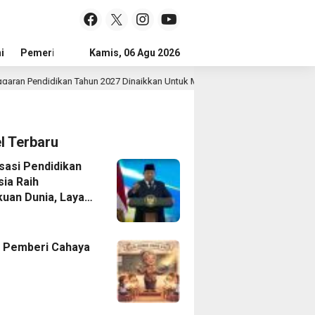
i
Pemerintah
Kamis, 06 Agu 2026
Sejarah Dan Budaya
Jejak Prestasi
Tokoh
ikan Tahun 2027 Dinaikkan Untuk Meningkatkan Kualitas Anak Bangsa, Sudah 
el Terbaru
isasi Pendidikan
sia Raih
uan Dunia, Layar
 Untuk Semua
 Pemberi Cahaya