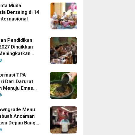
enta Muda
ia Bersaing di 14
nternasional
an Pendidikan
2027 Dinaikkan
Meningkatkan
as Anak Bangsa,
Disetujui Oleh
ormasi TPA
ri Dari Darurat
h Menuju Emas
i Era
mpinan Bupati
owngrade Menu
ebuah Ancaman
asa Depan Bangsa
sia