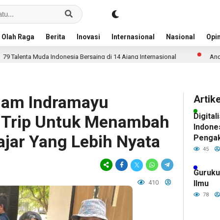
Olah Raga
Berita
Inovasi
Internasional
Nasional
Opin
uda Indonesia Bersaing di 14 Ajang Internasional
Anggaran Pendid
lam Indramayu
Artik
Digital
d Trip Untuk Menambah
Indone
jar Yang Lebih Nyata
Pengak
Pintar
45
Siswa
Guruku
410
Ilmu
78