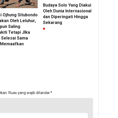
Budaya Solo Yang Diakui
Oleh Dunia Internasional
si Ojhung Situbondo
dan Diperingati Hingga
akan Oleh Leluhur,
Sekarang
pun Saling
iti Tetapi JIka
 Selesai Sama
 Memaafkan
ikan.
Ruas yang wajib ditandai
*