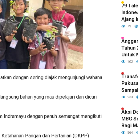
79 Tal
Indones
Ajang I
79
Anggar
Tahun 
Untuk 
Kualit
102
Sudah 
DPR RI
Transf
katkan dengan sering diajak mengunjungi wahana
Pakusa
Sampa
Hijau d
ngsung bahan yang mau dipelajari dan dicari
233
Kepemi
Fawait
Aksi D
am Indramayu dengan penuh semangat mengikuti
MBG S
Bagi M
Indone
564
as Ketahanan Pangan dan Pertanian (DKPP)