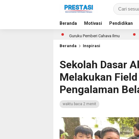
Beranda
Motivasi
Pendidikan
uk Semua Siswa
Guruku Pemberi Cahaya Ilmu
79 Talenta M
Beranda
Inspirasi
Sekolah Dasar A
Melakukan Fiel
Pengalaman Bela
waktu baca 2 menit