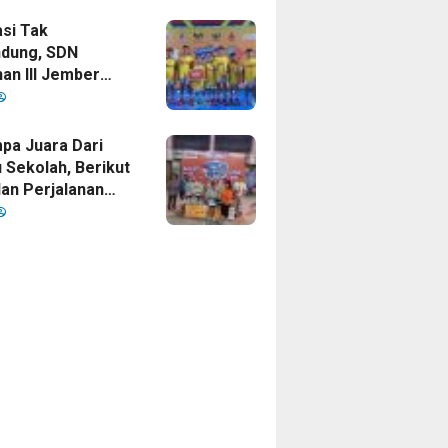
si Tak
dung, SDN
an III Jember
ankan Gelar
 Cup 2026
a Juara Dari
 Sekolah, Berikut
dan Perjalanan
sket SDN
an III Jember