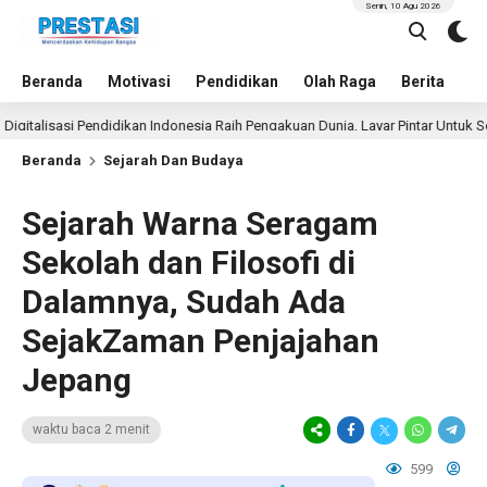
Senin, 10 Agu 2026
Beranda
Motivasi
Pendidikan
Olah Raga
Berita
In
isasi Pendidikan Indonesia Raih Pengakuan Dunia, Layar Pintar Untuk Semua Si
Beranda
Sejarah Dan Budaya
Sejarah Warna Seragam
Sekolah dan Filosofi di
Dalamnya, Sudah Ada
SejakZaman Penjajahan
Jepang
waktu baca 2 menit
599