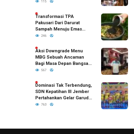
Kualitas Anak Bangsa,
115
Sudah Disetujui Oleh DPR
RI
Transformasi TPA
Pakusari Dari Darurat
Sampah Menuju Emas
Hijau di Era Kepemimpinan
246
Bupati Fawait
Aksi Downgrade Menu
MBG Sebuah Ancaman
Bagi Masa Depan Bangsa
Indonesia
567
Dominasi Tak Terbendung,
SDN Kepatihan III Jember
Pertahankan Gelar Garuda
Cup 2026
763