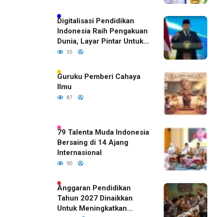
Prestasi Gemilang
Digitalisasi Pendidikan
Indonesia Raih Pengakuan
Dunia, Layar Pintar Untuk
Semua Siswa
55
Guruku Pemberi Cahaya
Ilmu
87
79 Talenta Muda Indonesia
Bersaing di 14 Ajang
Internasional
90
Anggaran Pendidikan
Tahun 2027 Dinaikkan
Untuk Meningkatkan