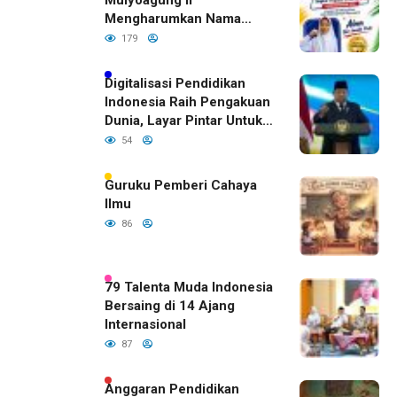
Mulyoagung II
Mengharumkan Nama
Bojonegoro Dengan
179
Prestasi Gemilang
Digitalisasi Pendidikan
Indonesia Raih Pengakuan
Dunia, Layar Pintar Untuk
Semua Siswa
54
Guruku Pemberi Cahaya
Ilmu
86
79 Talenta Muda Indonesia
Bersaing di 14 Ajang
Internasional
87
Anggaran Pendidikan