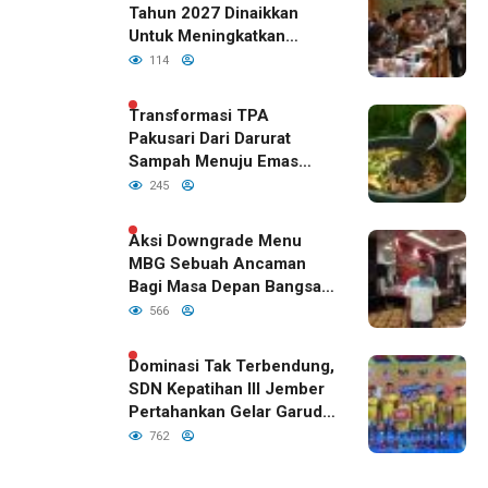
Tahun 2027 Dinaikkan
Untuk Meningkatkan
Kualitas Anak Bangsa,
114
Sudah Disetujui Oleh DPR
RI
Transformasi TPA
Pakusari Dari Darurat
Sampah Menuju Emas
Hijau di Era Kepemimpinan
245
Bupati Fawait
Aksi Downgrade Menu
MBG Sebuah Ancaman
Bagi Masa Depan Bangsa
Indonesia
566
Dominasi Tak Terbendung,
SDN Kepatihan III Jember
Pertahankan Gelar Garuda
Cup 2026
762