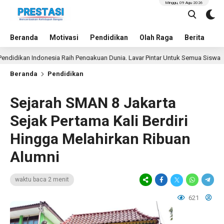
Minggu, 09 Agu 2026
Beranda
Motivasi
Pendidikan
Olah Raga
Berita
In
kan Indonesia Raih Pengakuan Dunia, Layar Pintar Untuk Semua Siswa
Beranda
Pendidikan
Sejarah SMAN 8 Jakarta
Sejak Pertama Kali Berdiri
Hingga Melahirkan Ribuan
Alumni
waktu baca 2 menit
621