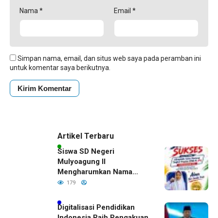
Nama
*
Email
*
Simpan nama, email, dan situs web saya pada peramban ini
untuk komentar saya berikutnya.
Artikel Terbaru
Siswa SD Negeri
Mulyoagung II
Mengharumkan Nama
Bojonegoro Dengan
179
Prestasi Gemilang
Digitalisasi Pendidikan
Indonesia Raih Pengakuan