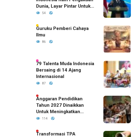
Dunia, Layar Pintar Untuk
Semua Siswa
54
Guruku Pemberi Cahaya
Ilmu
86
79 Talenta Muda Indonesia
Bersaing di 14 Ajang
Internasional
87
Anggaran Pendidikan
Tahun 2027 Dinaikkan
Untuk Meningkatkan
Kualitas Anak Bangsa,
114
Sudah Disetujui Oleh DPR
RI
Transformasi TPA