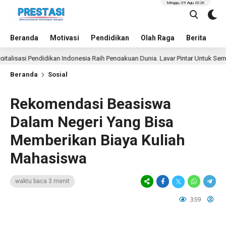
Minggu, 09 Agu 2026
Beranda
Motivasi
Pendidikan
Olah Raga
Berita
In
i Pendidikan Indonesia Raih Pengakuan Dunia, Layar Pintar Untuk Semua Siswa
Beranda
Sosial
Rekomendasi Beasiswa
Dalam Negeri Yang Bisa
Memberikan Biaya Kuliah
Mahasiswa
waktu baca 3 menit
359