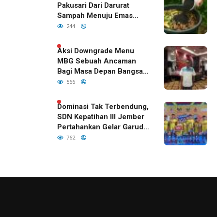
Pakusari Dari Darurat
Sampah Menuju Emas
Hijau di Era Kepemimpinan
244
Bupati Fawait
Aksi Downgrade Menu
MBG Sebuah Ancaman
Bagi Masa Depan Bangsa
Indonesia
566
Dominasi Tak Terbendung,
SDN Kepatihan III Jember
Pertahankan Gelar Garuda
Cup 2026
762