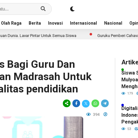
Olah Raga
Berita
Inovasi
Internasional
Nasional
Opin
 Pintar Untuk Semua Siswa
Guruku Pemberi Cahaya Ilmu
as Bagi Guru Dan
Artik
Siswa 
kan Madrasah Untuk
Mulyoa
litas pendidikan
Mengh
Bojone
179
Presta
Digital
394
Indone
Pengak
Pintar
53
Siswa