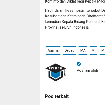
Kominfo dan Diklat bagi Kepala Mad
Hadir dalam kesempatan tersebut Dir
Kasubdit dan Katim pada Direktorat
kemudian Kepala Bidang Penmad, Ka
Provinsi seluruh Indonesia.
Agama
Depag
MA
MI
M
Pos lain oleh
Pos terkait