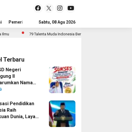
i
Pemerintah
Sejarah Dan Budaya
Sabtu, 08 Agu 2026
Jejak Prestasi
Tokoh
79 Talenta Muda Indonesia Bersaing di 14 Ajang Internasional
Angg
el Terbaru
SD Negeri
gung II
arumkan Nama
goro Dengan
si Gemilang
isasi Pendidikan
sia Raih
uan Dunia, Layar
 Untuk Semua