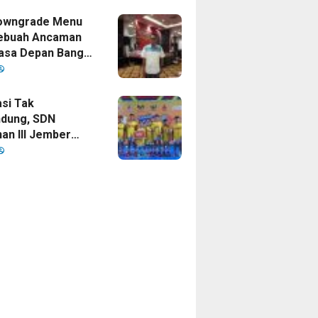
mpinan Bupati
owngrade Menu
ebuah Ancaman
asa Depan Bangsa
sia
si Tak
dung, SDN
an III Jember
ankan Gelar
 Cup 2026