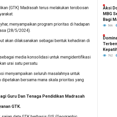
Kepemi
Fawait
dikan (GTK) Madrasah terus melakukan terobosan
Aksi D
MBG S
yarakat.
Bagi M
yhar, menyampaikan program prioritas di hadapan
Indone
566
asa (28/5/2024).
Domina
but akan dilaksanakan sebagai bentuk kehadiran di
Terben
Kepatih
Pertah
762
sebagai media konsolidasi untuk mengidentifikasi
Garuda
an urai satu persatu.
nsi menyampaikan seluruh masalahnya untuk
n dipetakan bersama mana skala prioritas yang
 Bagi Guru Dan Tenaga Pendidikan Madrasah
yanan GTK.
 sajian data GTK berbasis GIS (Geographic