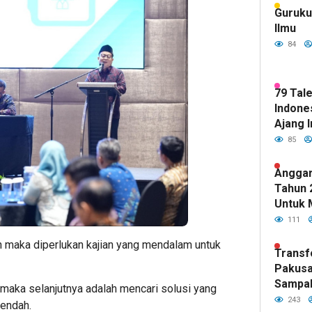
Guruku
Ilmu
84
79 Tal
Indones
Ajang I
85
Anggar
Tahun 
Untuk 
Kualit
111
Sudah 
n maka diperlukan kajian yang mendalam untuk
DPR RI
Transf
Pakusa
Sampa
 maka selanjutnya adalah mencari solusi yang
Hijau d
243
rendah.