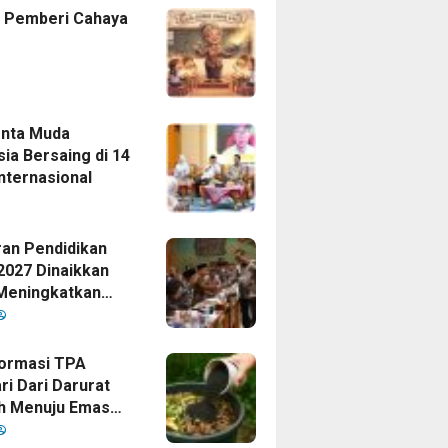
 Pemberi Cahaya
enta Muda
ia Bersaing di 14
nternasional
an Pendidikan
2027 Dinaikkan
Meningkatkan
as Anak Bangsa,
Disetujui Oleh
ormasi TPA
ri Dari Darurat
h Menuju Emas
i Era