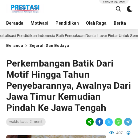
Sabtu, 08 Agu 2026
Beranda
Motivasi
Pendidikan
Olah Raga
Berita
In
asi Pendidikan Indonesia Raih Pengakuan Dunia, Layar Pintar Untuk Semua Sis
Beranda
Sejarah Dan Budaya
Perkembangan Batik Dari
Motif Hingga Tahun
Penyebarannya, Awalnya Dari
Jawa Timur Kemudian
Pindah Ke Jawa Tengah
waktu baca 2 menit
497