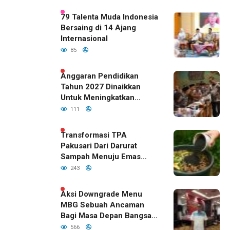
79 Talenta Muda Indonesia
Bersaing di 14 Ajang
Internasional
85
Anggaran Pendidikan
Tahun 2027 Dinaikkan
Untuk Meningkatkan
Kualitas Anak Bangsa,
111
Sudah Disetujui Oleh DPR
RI
Transformasi TPA
Pakusari Dari Darurat
Sampah Menuju Emas
Hijau di Era Kepemimpinan
243
Bupati Fawait
Aksi Downgrade Menu
MBG Sebuah Ancaman
Bagi Masa Depan Bangsa
Indonesia
566