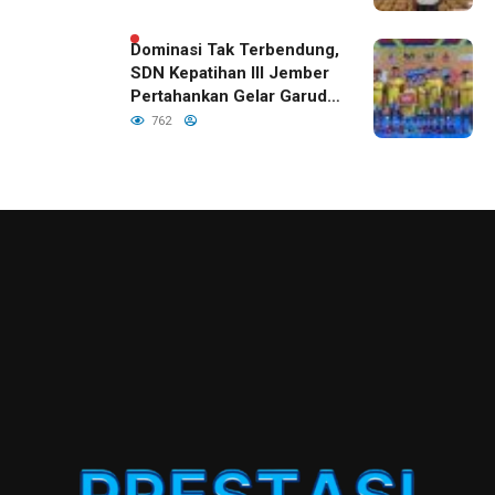
Dominasi Tak Terbendung,
SDN Kepatihan III Jember
Pertahankan Gelar Garuda
Cup 2026
762