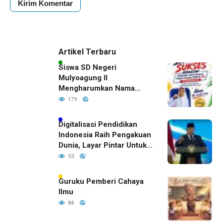
Artikel Terbaru
Siswa SD Negeri
Mulyoagung II
Mengharumkan Nama
Bojonegoro Dengan
179
Prestasi Gemilang
Digitalisasi Pendidikan
Indonesia Raih Pengakuan
Dunia, Layar Pintar Untuk
Semua Siswa
53
Guruku Pemberi Cahaya
Ilmu
84