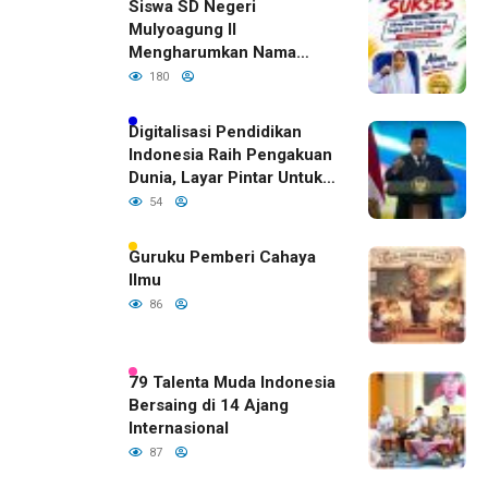
Siswa SD Negeri
Mulyoagung II
Mengharumkan Nama
Bojonegoro Dengan
180
Prestasi Gemilang
Digitalisasi Pendidikan
Indonesia Raih Pengakuan
Dunia, Layar Pintar Untuk
Semua Siswa
54
Guruku Pemberi Cahaya
Ilmu
86
79 Talenta Muda Indonesia
Bersaing di 14 Ajang
Internasional
87