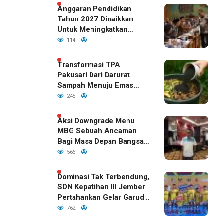
Anggaran Pendidikan
Tahun 2027 Dinaikkan
Untuk Meningkatkan
Kualitas Anak Bangsa,
114
Sudah Disetujui Oleh DPR
RI
Transformasi TPA
Pakusari Dari Darurat
Sampah Menuju Emas
Hijau di Era Kepemimpinan
245
Bupati Fawait
Aksi Downgrade Menu
MBG Sebuah Ancaman
Bagi Masa Depan Bangsa
Indonesia
566
Dominasi Tak Terbendung,
SDN Kepatihan III Jember
Pertahankan Gelar Garuda
Cup 2026
762