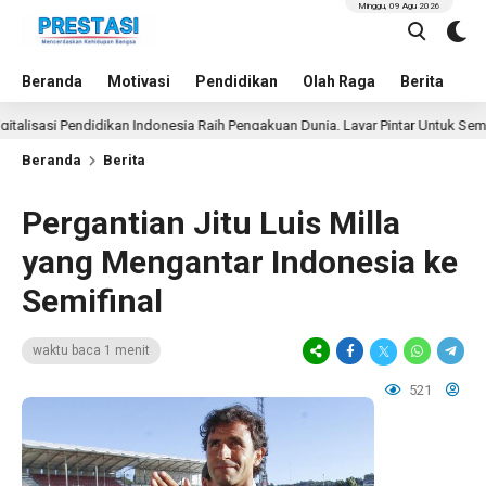
Minggu, 09 Agu 2026
Beranda
Motivasi
Pendidikan
Olah Raga
Berita
In
sasi Pendidikan Indonesia Raih Pengakuan Dunia, Layar Pintar Untuk Semua Si
Beranda
Berita
Pergantian Jitu Luis Milla
yang Mengantar Indonesia ke
Semifinal
waktu baca 1 menit
521