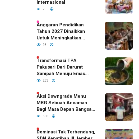
Internasional
75
Anggaran Pendidikan
Tahun 2027 Dinaikkan
Untuk Meningkatkan
Kualitas Anak Bangsa,
98
Sudah Disetujui Oleh DPR
RI
Transformasi TPA
Pakusari Dari Darurat
Sampah Menuju Emas
Hijau di Era Kepemimpinan
233
Bupati Fawait
Aksi Downgrade Menu
MBG Sebuah Ancaman
Bagi Masa Depan Bangsa
Indonesia
560
Dominasi Tak Terbendung,
SDN Kepatihan III Jember