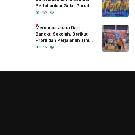
Pertahankan Gelar Garuda
Cup 2026
759
Menempa Juara Dari
Bangku Sekolah, Berikut
Profil dan Perjalanan Tim
Basket SDN Kepatihan III
655
Jember