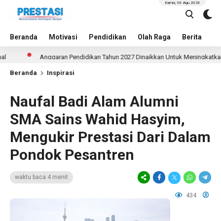
Kamis, 06 Agu 2026
Beranda
Motivasi
Pendidikan
Olah Raga
Berita
In
Anggaran Pendidikan Tahun 2027 Dinaikkan Untuk Meningkatkan Kualitas 
Beranda
Inspirasi
Naufal Badi Alam Alumni
SMA Sains Wahid Hasyim,
Mengukir Prestasi Dari Dalam
Pondok Pesantren
waktu baca 4 menit
434