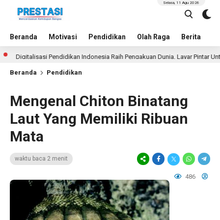
Selasa, 11 Agu 2026
Beranda
Motivasi
Pendidikan
Olah Raga
Berita
In
gitalisasi Pendidikan Indonesia Raih Pengakuan Dunia, Layar Pintar Untuk Se
Beranda
Pendidikan
Mengenal Chiton Binatang
Laut Yang Memiliki Ribuan
Mata
waktu baca 2 menit
486