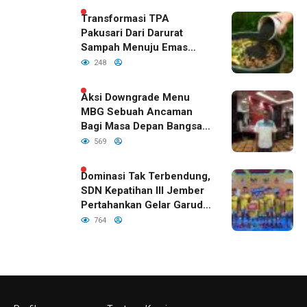
RI
Transformasi TPA
Pakusari Dari Darurat
Sampah Menuju Emas
Hijau di Era Kepemimpinan
248
Bupati Fawait
Aksi Downgrade Menu
MBG Sebuah Ancaman
Bagi Masa Depan Bangsa
Indonesia
569
Dominasi Tak Terbendung,
SDN Kepatihan III Jember
Pertahankan Gelar Garuda
Cup 2026
764