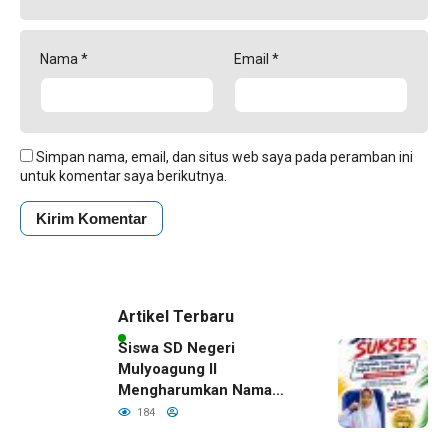
Nama
*
Email
*
Simpan nama, email, dan situs web saya pada peramban ini
untuk komentar saya berikutnya.
Artikel Terbaru
Siswa SD Negeri
Mulyoagung II
Mengharumkan Nama
Bojonegoro Dengan
184
Prestasi Gemilang