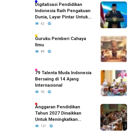
Digitalisasi Pendidikan
Indonesia Raih Pengakuan
Dunia, Layar Pintar Untuk
Semua Siswa
62
Guruku Pemberi Cahaya
Ilmu
89
79 Talenta Muda Indonesia
Bersaing di 14 Ajang
Internasional
93
Anggaran Pendidikan
Tahun 2027 Dinaikkan
Untuk Meningkatkan
Kualitas Anak Bangsa,
121
Sudah Disetujui Oleh DPR