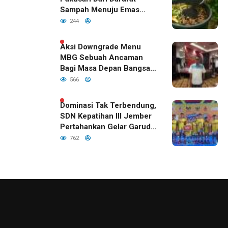
Sampah Menuju Emas
Hijau di Era Kepemimpinan
244
Bupati Fawait
Aksi Downgrade Menu
MBG Sebuah Ancaman
Bagi Masa Depan Bangsa
Indonesia
566
Dominasi Tak Terbendung,
SDN Kepatihan III Jember
Pertahankan Gelar Garuda
Cup 2026
762