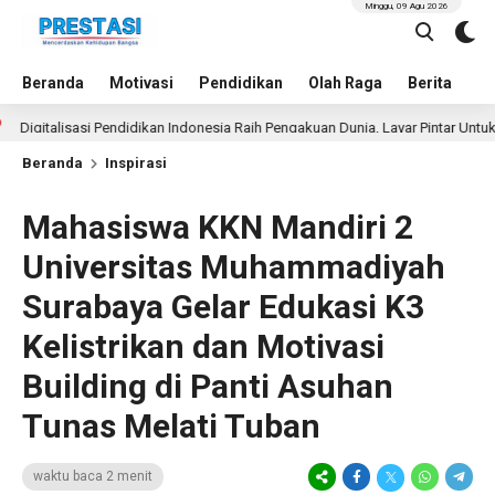
Minggu, 09 Agu 2026
Beranda
Motivasi
Pendidikan
Olah Raga
Berita
In
isasi Pendidikan Indonesia Raih Pengakuan Dunia, Layar Pintar Untuk Semua S
Beranda
Inspirasi
Mahasiswa KKN Mandiri 2
Universitas Muhammadiyah
Surabaya Gelar Edukasi K3
Kelistrikan dan Motivasi
Building di Panti Asuhan
Tunas Melati Tuban
waktu baca 2 menit