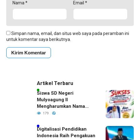
Nama
*
Email
*
Simpan nama, email, dan situs web saya pada peramban ini
untuk komentar saya berikutnya.
Artikel Terbaru
Siswa SD Negeri
Mulyoagung II
Mengharumkan Nama
Bojonegoro Dengan
179
Prestasi Gemilang
Digitalisasi Pendidikan
Indonesia Raih Pengakuan