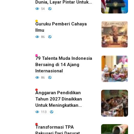
Dunia, Layar Pintar Untuk
Semua Siswa
54
Guruku Pemberi Cahaya
Ilmu
86
79 Talenta Muda Indonesia
Bersaing di 14 Ajang
Internasional
86
Anggaran Pendidikan
Tahun 2027 Dinaikkan
Untuk Meningkatkan
Kualitas Anak Bangsa,
113
Sudah Disetujui Oleh DPR
RI
Transformasi TPA
Pakusari Dari Darurat