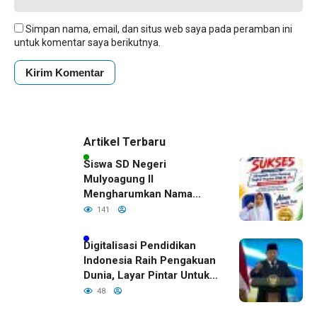
Simpan nama, email, dan situs web saya pada peramban ini
untuk komentar saya berikutnya.
Artikel Terbaru
Siswa SD Negeri
Mulyoagung II
Mengharumkan Nama
Bojonegoro Dengan
141
Prestasi Gemilang
Digitalisasi Pendidikan
Indonesia Raih Pengakuan
Dunia, Layar Pintar Untuk
Semua Siswa
48