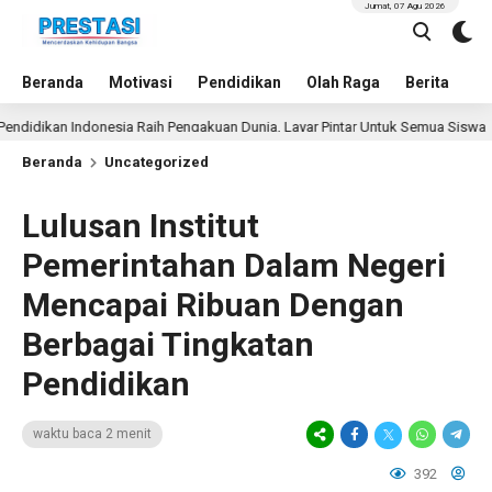
Jumat, 07 Agu 2026
Beranda
Motivasi
Pendidikan
Olah Raga
Berita
In
dikan Indonesia Raih Pengakuan Dunia, Layar Pintar Untuk Semua Siswa
Beranda
Uncategorized
Lulusan Institut
Pemerintahan Dalam Negeri
Mencapai Ribuan Dengan
Berbagai Tingkatan
Pendidikan
waktu baca 2 menit
392