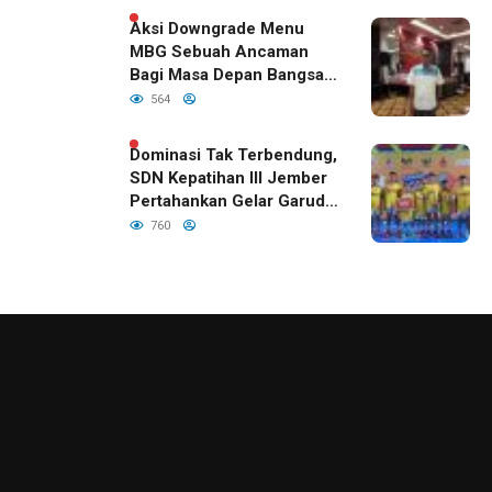
Aksi Downgrade Menu
MBG Sebuah Ancaman
Bagi Masa Depan Bangsa
Indonesia
564
Dominasi Tak Terbendung,
SDN Kepatihan III Jember
Pertahankan Gelar Garuda
Cup 2026
760