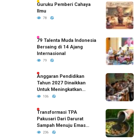
Guruku Pemberi Cahaya
Ilmu
78
79 Talenta Muda Indonesia
Bersaing di 14 Ajang
Internasional
79
Anggaran Pendidikan
Tahun 2027 Dinaikkan
Untuk Meningkatkan
Kualitas Anak Bangsa,
106
Sudah Disetujui Oleh DPR
RI
Transformasi TPA
Pakusari Dari Darurat
Sampah Menuju Emas
Hijau di Era Kepemimpinan
236
Bupati Fawait