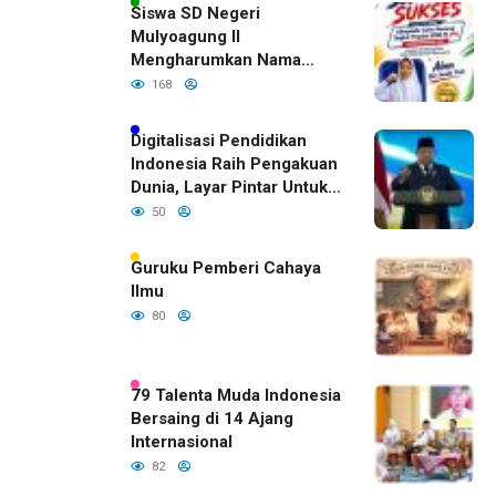
Siswa SD Negeri
Mulyoagung II
Mengharumkan Nama
Bojonegoro Dengan
168
Prestasi Gemilang
Digitalisasi Pendidikan
Indonesia Raih Pengakuan
Dunia, Layar Pintar Untuk
Semua Siswa
50
Guruku Pemberi Cahaya
Ilmu
80
79 Talenta Muda Indonesia
Bersaing di 14 Ajang
Internasional
82