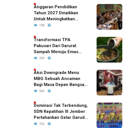
Anggaran Pendidikan
Tahun 2027 Dinaikkan
Untuk Meningkatkan
Kualitas Anak Bangsa,
108
Sudah Disetujui Oleh DPR
RI
Transformasi TPA
Pakusari Dari Darurat
Sampah Menuju Emas
Hijau di Era Kepemimpinan
239
Bupati Fawait
Aksi Downgrade Menu
MBG Sebuah Ancaman
Bagi Masa Depan Bangsa
Indonesia
565
Dominasi Tak Terbendung,
SDN Kepatihan III Jember
Pertahankan Gelar Garuda
Cup 2026
762