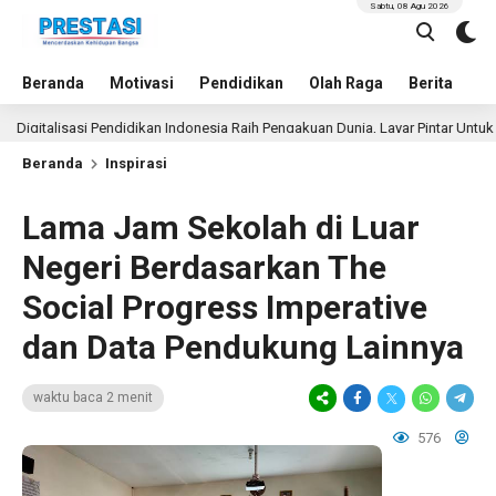
Sabtu, 08 Agu 2026
Beranda
Motivasi
Pendidikan
Olah Raga
Berita
In
lisasi Pendidikan Indonesia Raih Pengakuan Dunia, Layar Pintar Untuk Semua 
Beranda
Inspirasi
Lama Jam Sekolah di Luar
Negeri Berdasarkan The
Social Progress Imperative
dan Data Pendukung Lainnya
waktu baca 2 menit
576