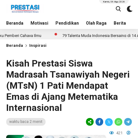
Kamis, 06 Agu 2026
Beranda
Motivasi
Pendidikan
Olah Raga
Berita
In
beri Cahaya Ilmu
79 Talenta Muda Indonesia Bersaing di 14 Ajang I
Beranda
Inspirasi
Kisah Prestasi Siswa
Madrasah Tsanawiyah Negeri
(MTsN) 1 Pati Mendapat
Emas di Ajang Metematika
Internasional
waktu baca 2 menit
421