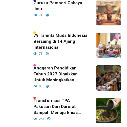
Guruku Pemberi Cahaya
Ilmu
74
79 Talenta Muda Indonesia
Bersaing di 14 Ajang
Internasional
75
Anggaran Pendidikan
Tahun 2027 Dinaikkan
Untuk Meningkatkan
Kualitas Anak Bangsa,
98
Sudah Disetujui Oleh DPR
RI
Transformasi TPA
Pakusari Dari Darurat
Sampah Menuju Emas
Hijau di Era Kepemimpinan
233
Bupati Fawait