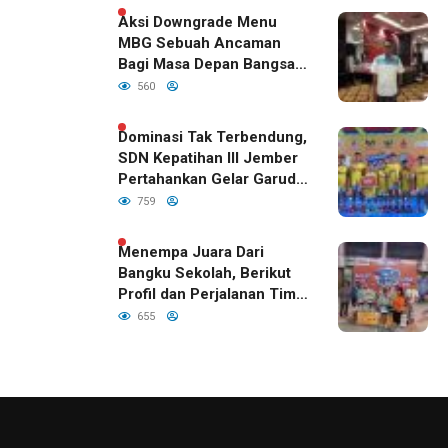
Aksi Downgrade Menu
MBG Sebuah Ancaman
Bagi Masa Depan Bangsa
Indonesia
560
Dominasi Tak Terbendung,
SDN Kepatihan III Jember
Pertahankan Gelar Garuda
Cup 2026
759
Menempa Juara Dari
Bangku Sekolah, Berikut
Profil dan Perjalanan Tim
Basket SDN Kepatihan III
655
Jember