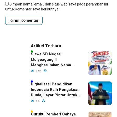
Simpan nama, email, dan situs web saya pada peramban ini
untuk komentar saya berikutnya.
Artikel Terbaru
Siswa SD Negeri
Mulyoagung II
Mengharumkan Nama
Bojonegoro Dengan
179
Prestasi Gemilang
Digitalisasi Pendidikan
Indonesia Raih Pengakuan
Dunia, Layar Pintar Untuk
Semua Siswa
53
Guruku Pemberi Cahaya