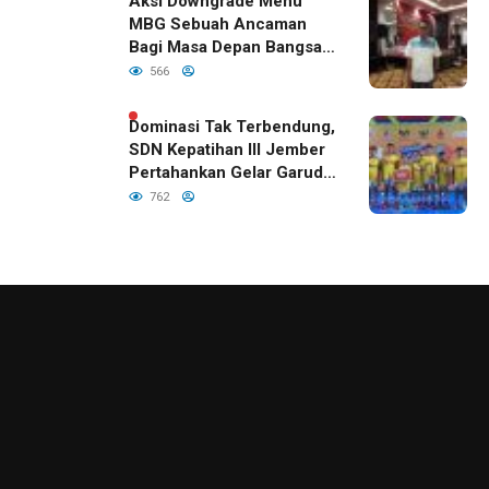
Aksi Downgrade Menu
MBG Sebuah Ancaman
Bagi Masa Depan Bangsa
Indonesia
566
Dominasi Tak Terbendung,
SDN Kepatihan III Jember
Pertahankan Gelar Garuda
Cup 2026
762