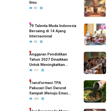
Ilmu
85
79 Talenta Muda Indonesia
Bersaing di 14 Ajang
Internasional
85
Anggaran Pendidikan
Tahun 2027 Dinaikkan
Untuk Meningkatkan
Kualitas Anak Bangsa,
111
Sudah Disetujui Oleh DPR
RI
Transformasi TPA
Pakusari Dari Darurat
Sampah Menuju Emas
Hijau di Era Kepemimpinan
243
Bupati Fawait