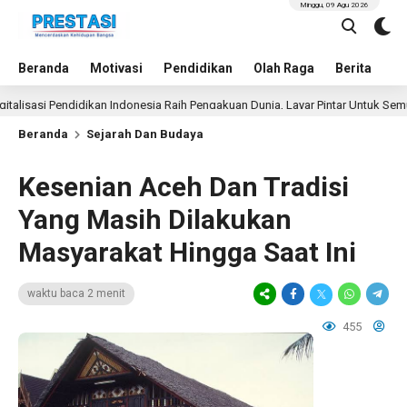
Minggu, 09 Agu 2026
Beranda
Motivasi
Pendidikan
Olah Raga
Berita
In
si Pendidikan Indonesia Raih Pengakuan Dunia, Layar Pintar Untuk Semua Sisw
Beranda
Sejarah Dan Budaya
Kesenian Aceh Dan Tradisi
Yang Masih Dilakukan
Masyarakat Hingga Saat Ini
waktu baca 2 menit
455