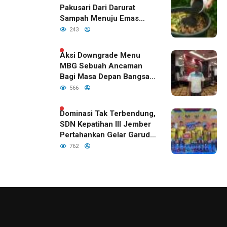
Pakusari Dari Darurat
Sampah Menuju Emas
Hijau di Era Kepemimpinan
243
Bupati Fawait
Aksi Downgrade Menu
MBG Sebuah Ancaman
Bagi Masa Depan Bangsa
Indonesia
566
Dominasi Tak Terbendung,
SDN Kepatihan III Jember
Pertahankan Gelar Garuda
Cup 2026
762