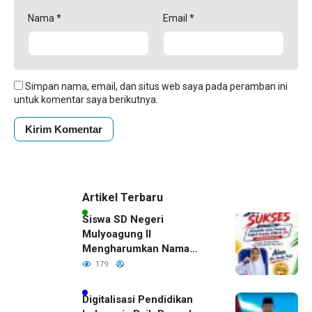
Nama
*
Email
*
Simpan nama, email, dan situs web saya pada peramban ini
untuk komentar saya berikutnya.
Artikel Terbaru
Siswa SD Negeri
Mulyoagung II
Mengharumkan Nama
Bojonegoro Dengan
179
Prestasi Gemilang
Digitalisasi Pendidikan