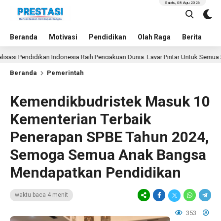
Sabtu, 08 Agu 2026
Beranda
Motivasi
Pendidikan
Olah Raga
Berita
In
endidikan Indonesia Raih Pengakuan Dunia, Layar Pintar Untuk Semua Siswa
Beranda
Pemerintah
Kemendikbudristek Masuk 10
Kementerian Terbaik
Penerapan SPBE Tahun 2024,
Semoga Semua Anak Bangsa
Mendapatkan Pendidikan
waktu baca 4 menit
353