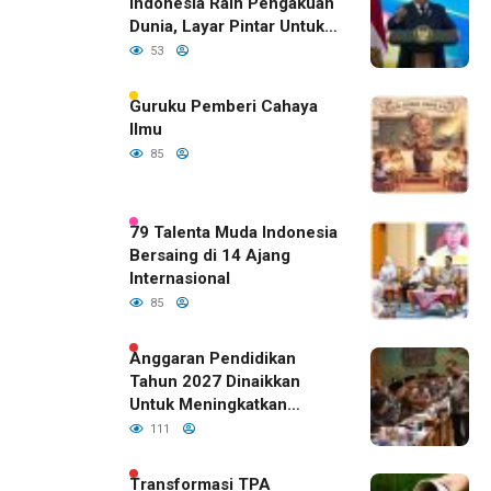
Indonesia Raih Pengakuan
Dunia, Layar Pintar Untuk
Semua Siswa
53
Guruku Pemberi Cahaya
Ilmu
85
79 Talenta Muda Indonesia
Bersaing di 14 Ajang
Internasional
85
Anggaran Pendidikan
Tahun 2027 Dinaikkan
Untuk Meningkatkan
Kualitas Anak Bangsa,
111
Sudah Disetujui Oleh DPR
RI
Transformasi TPA