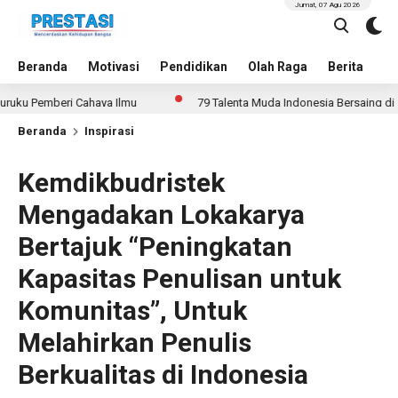
Jumat, 07 Agu 2026
Beranda
Motivasi
Pendidikan
Olah Raga
Berita
In
mberi Cahaya Ilmu
79 Talenta Muda Indonesia Bersaing di 14 Ajang 
Beranda
Inspirasi
Kemdikbudristek
Mengadakan Lokakarya
Bertajuk “Peningkatan
Kapasitas Penulisan untuk
Komunitas”, Untuk
Melahirkan Penulis
Berkualitas di Indonesia