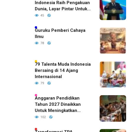
Indonesia Raih Pengakuan
Dunia, Layar Pintar Untuk
Semua Siswa
45
Guruku Pemberi Cahaya
Ilmu
78
79 Talenta Muda Indonesia
Bersaing di 14 Ajang
Internasional
79
Anggaran Pendidikan
Tahun 2027 Dinaikkan
Untuk Meningkatkan
Kualitas Anak Bangsa,
102
Sudah Disetujui Oleh DPR
RI