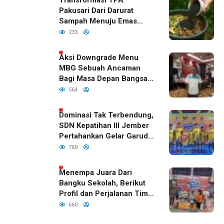
Transformasi TPA
Pakusari Dari Darurat
Sampah Menuju Emas
Hijau di Era Kepemimpinan
233
Bupati Fawait
Aksi Downgrade Menu
MBG Sebuah Ancaman
Bagi Masa Depan Bangsa
Indonesia
564
Dominasi Tak Terbendung,
SDN Kepatihan III Jember
Pertahankan Gelar Garuda
Cup 2026
760
Menempa Juara Dari
Bangku Sekolah, Berikut
Profil dan Perjalanan Tim
Basket SDN Kepatihan III
660
Jember