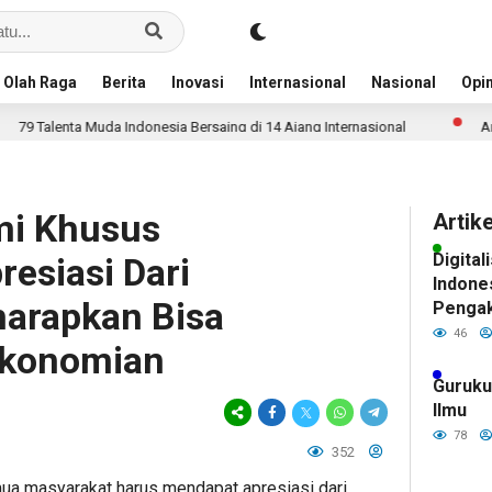
Olah Raga
Berita
Inovasi
Internasional
Nasional
Opin
ta Muda Indonesia Bersaing di 14 Ajang Internasional
Anggaran Pen
i Khusus
Artik
Digital
esiasi Dari
Indone
harapkan Bisa
Pengak
Pintar
46
ekonomian
Siswa
Guruku
Ilmu
78
352
mua masyarakat harus mendapat apresiasi dari