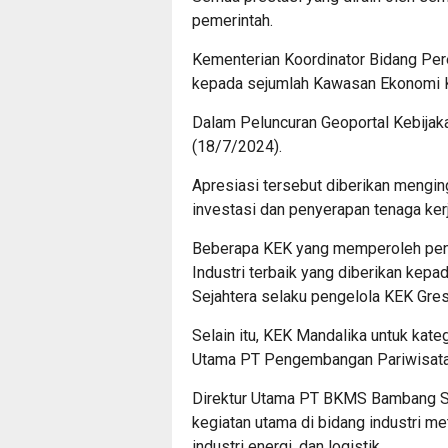
pemerintah.
Kementerian Koordinator Bidang Pe
kepada sejumlah Kawasan Ekonomi 
Dalam Peluncuran Geoportal Kebijakan
(18/7/2024).
Apresiasi tersebut diberikan menging
investasi dan penyerapan tenaga kerj
Beberapa KEK yang memperoleh peng
Industri terbaik yang diberikan kep
Sejahtera selaku pengelola KEK Gre
Selain itu, KEK Mandalika untuk kate
Utama PT Pengembangan Pariwisata I
Direktur Utama PT BKMS Bambang S
kegiatan utama di bidang industri meta
industri energi, dan logistik.