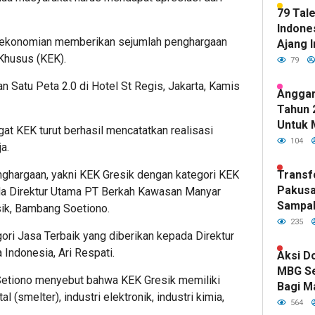
79 Tal
Indones
rekonomian memberikan sejumlah penghargaan
Ajang I
Khusus (KEK).
79
 Satu Peta 2.0 di Hotel St Regis, Jakarta, Kamis
Anggar
Tahun 
Untuk 
at KEK turut berhasil mencatatkan realisasi
Kualit
104
a.
Sudah 
DPR RI
hargaan, yakni KEK Gresik dengan kategori KEK
Transf
Pakusa
ada Direktur Utama PT Berkah Kawasan Manyar
Sampa
sik, Bambang Soetiono.
Hijau d
235
gori Jasa Terbaik yang diberikan kepada Direktur
Kepemi
Fawait
ndonesia, Ari Respati.
Aksi D
MBG S
etiono menyebut bahwa KEK Gresik memiliki
Bagi M
l (smelter), industri elektronik, industri kimia,
Indone
564