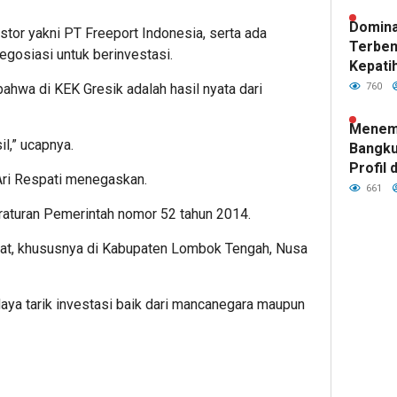
Domina
stor yakni PT Freeport Indonesia, serta ada
Terben
gosiasi untuk berinvestasi.
Kepatih
Pertah
ahwa di KEK Gresik adalah hasil nyata dari
760
Garuda
Menemp
l,” ucapnya.
Bangku
Profil 
Ari Respati menegaskan.
Tim Ba
661
Kepatih
aturan Pemerintah nomor 52 tahun 2014.
t, khususnya di Kabupaten Lombok Tengah, Nusa
daya tarik investasi baik dari mancanegara maupun