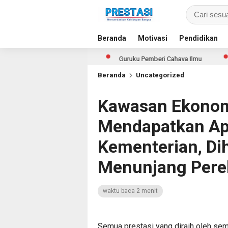
Beranda
Motivasi
Pendidikan
Untuk Semua Siswa
Guruku Pemberi Cahaya Ilmu
79 Talen
Beranda
Uncategorized
Kawasan Ekonom
Mendapatkan Apr
Kementerian, Di
Menunjang Per
waktu baca 2 menit
Semua prestasi yang diraih oleh se