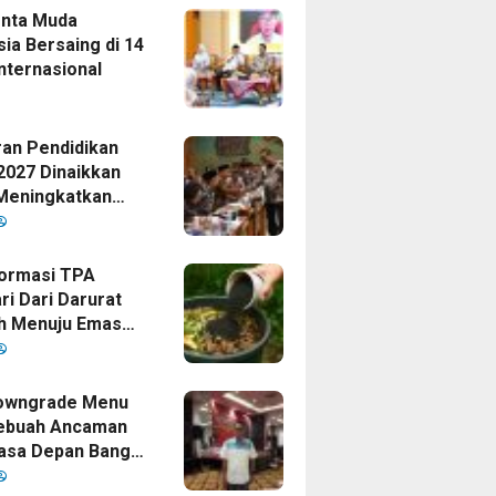
enta Muda
ia Bersaing di 14
nternasional
an Pendidikan
2027 Dinaikkan
Meningkatkan
as Anak Bangsa,
Disetujui Oleh
ormasi TPA
ri Dari Darurat
h Menuju Emas
i Era
mpinan Bupati
owngrade Menu
ebuah Ancaman
asa Depan Bangsa
sia