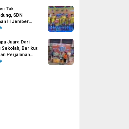
si Tak
dung, SDN
an III Jember
ankan Gelar
 Cup 2026
a Juara Dari
 Sekolah, Berikut
dan Perjalanan
sket SDN
an III Jember