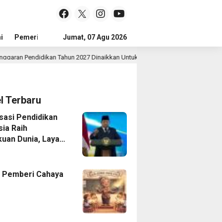
i
Pemerintah
Jumat, 07 Agu 2026
Sejarah Dan Budaya
Jejak Prestasi
Tokoh
didikan Tahun 2027 Dinaikkan Untuk Meningkatkan Kualitas Anak Bangsa, Sud
el Terbaru
isasi Pendidikan
sia Raih
uan Dunia, Layar
 Untuk Semua
 Pemberi Cahaya