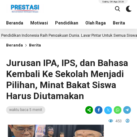
Sabtu, 08 Agu 2026
Beranda
Motivasi
Pendidikan
Olah Raga
Berita
In
an Indonesia Raih Pengakuan Dunia, Layar Pintar Untuk Semua Siswa
Beranda
Berita
Jurusan IPA, IPS, dan Bahasa
Kembali Ke Sekolah Menjadi
Pilihan, Minat Bakat Siswa
Harus Diutamakan
waktu baca 5 menit
453