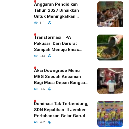
Anggaran Pendidikan
Tahun 2027 Dinaikkan
Untuk Meningkatkan
Kualitas Anak Bangsa,
111
Sudah Disetujui Oleh DPR
RI
Transformasi TPA
Pakusari Dari Darurat
Sampah Menuju Emas
Hijau di Era Kepemimpinan
243
Bupati Fawait
Aksi Downgrade Menu
MBG Sebuah Ancaman
Bagi Masa Depan Bangsa
Indonesia
566
Dominasi Tak Terbendung,
SDN Kepatihan III Jember
Pertahankan Gelar Garuda
Cup 2026
762