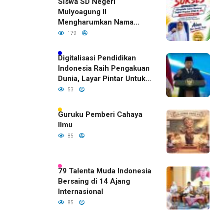
Siswa SD Negeri
Mulyoagung II
Mengharumkan Nama
Bojonegoro Dengan
179
Prestasi Gemilang
Digitalisasi Pendidikan
Indonesia Raih Pengakuan
Dunia, Layar Pintar Untuk
Semua Siswa
53
Guruku Pemberi Cahaya
Ilmu
85
79 Talenta Muda Indonesia
Bersaing di 14 Ajang
Internasional
85