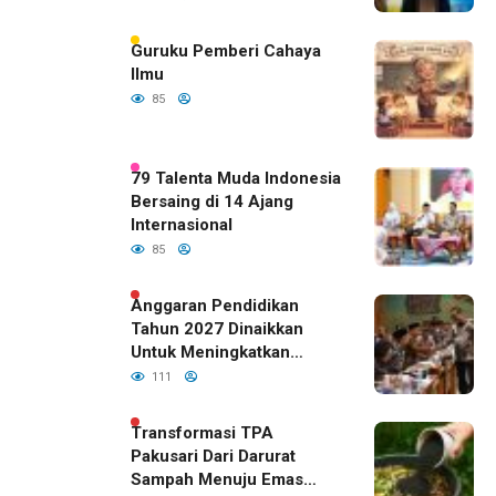
Guruku Pemberi Cahaya
Ilmu
85
79 Talenta Muda Indonesia
Bersaing di 14 Ajang
Internasional
85
Anggaran Pendidikan
Tahun 2027 Dinaikkan
Untuk Meningkatkan
Kualitas Anak Bangsa,
111
Sudah Disetujui Oleh DPR
RI
Transformasi TPA
Pakusari Dari Darurat
Sampah Menuju Emas