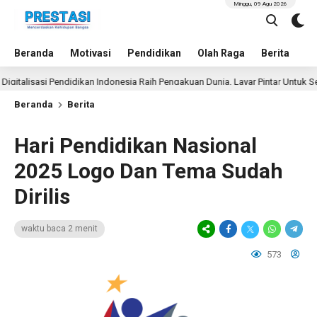
Minggu, 09 Agu 2026
Beranda
Motivasi
Pendidikan
Olah Raga
Berita
In
isasi Pendidikan Indonesia Raih Pengakuan Dunia, Layar Pintar Untuk Semua S
Beranda
Berita
Hari Pendidikan Nasional
2025 Logo Dan Tema Sudah
Dirilis
waktu baca 2 menit
573