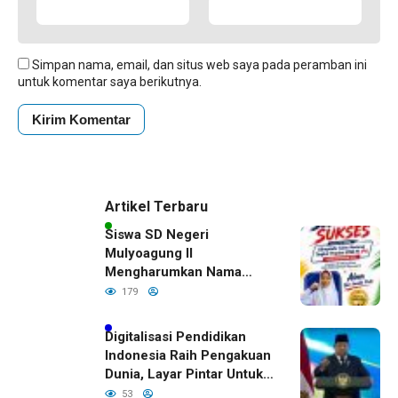
Simpan nama, email, dan situs web saya pada peramban ini
untuk komentar saya berikutnya.
Artikel Terbaru
Siswa SD Negeri
Mulyoagung II
Mengharumkan Nama
Bojonegoro Dengan
179
Prestasi Gemilang
Digitalisasi Pendidikan
Indonesia Raih Pengakuan
Dunia, Layar Pintar Untuk
Semua Siswa
53