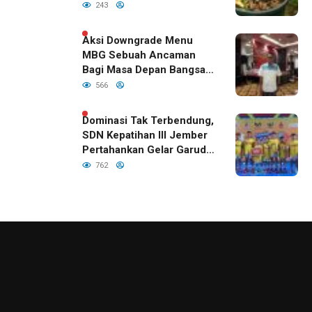
Hijau di Era Kepemimpinan
243
Bupati Fawait
Aksi Downgrade Menu
MBG Sebuah Ancaman
Bagi Masa Depan Bangsa
Indonesia
566
Dominasi Tak Terbendung,
SDN Kepatihan III Jember
Pertahankan Gelar Garuda
Cup 2026
762