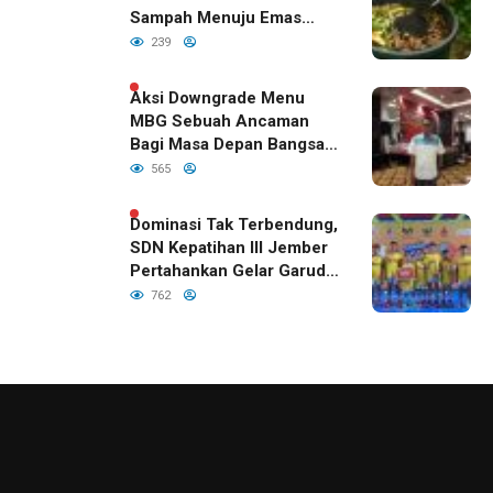
Sampah Menuju Emas
Hijau di Era Kepemimpinan
239
Bupati Fawait
Aksi Downgrade Menu
MBG Sebuah Ancaman
Bagi Masa Depan Bangsa
Indonesia
565
Dominasi Tak Terbendung,
SDN Kepatihan III Jember
Pertahankan Gelar Garuda
Cup 2026
762