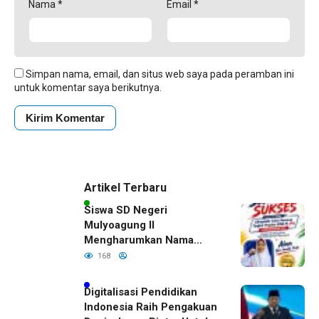
Nama
*
Email
*
Simpan nama, email, dan situs web saya pada peramban ini
untuk komentar saya berikutnya.
Artikel Terbaru
Siswa SD Negeri
Mulyoagung II
Mengharumkan Nama
Bojonegoro Dengan
168
Prestasi Gemilang
Digitalisasi Pendidikan
Indonesia Raih Pengakuan