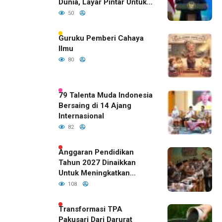
Dunia, Layar Pintar Untuk
Semua Siswa
50
Guruku Pemberi Cahaya
Ilmu
80
79 Talenta Muda Indonesia
Bersaing di 14 Ajang
Internasional
82
Anggaran Pendidikan
Tahun 2027 Dinaikkan
Untuk Meningkatkan
Kualitas Anak Bangsa,
108
Sudah Disetujui Oleh DPR
RI
Transformasi TPA
Pakusari Dari Darurat