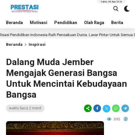
Sabtu, 08 Agu 2026
Beranda
Motivasi
Pendidikan
Olah Raga
Berita
In
endidikan Indonesia Raih Pengakuan Dunia, Layar Pintar Untuk Semua Siswa
Beranda
Inspirasi
Dalang Muda Jember
Mengajak Generasi Bangsa
Untuk Mencintai Kebudayaan
Bangsa
waktu baca 2 menit
395