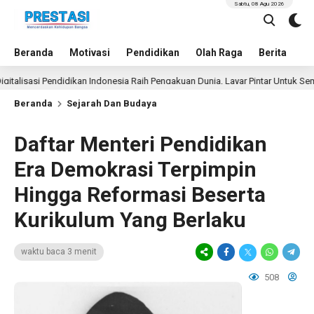
Sabtu, 08 Agu 2026
Beranda
Motivasi
Pendidikan
Olah Raga
Berita
In
si Pendidikan Indonesia Raih Pengakuan Dunia, Layar Pintar Untuk Semua Sisw
Beranda
Sejarah Dan Budaya
Daftar Menteri Pendidikan
Era Demokrasi Terpimpin
Hingga Reformasi Beserta
Kurikulum Yang Berlaku
waktu baca 3 menit
508