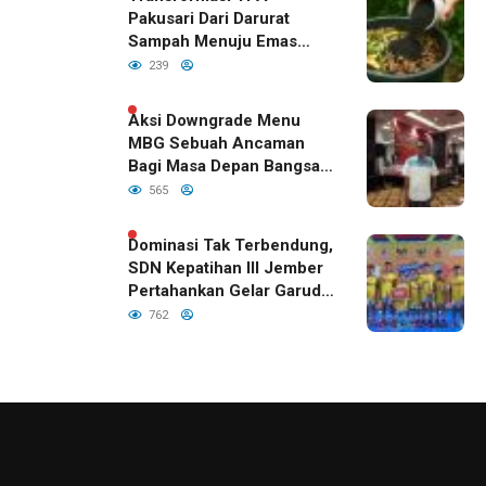
Pakusari Dari Darurat
Sampah Menuju Emas
Hijau di Era Kepemimpinan
239
Bupati Fawait
Aksi Downgrade Menu
MBG Sebuah Ancaman
Bagi Masa Depan Bangsa
Indonesia
565
Dominasi Tak Terbendung,
SDN Kepatihan III Jember
Pertahankan Gelar Garuda
Cup 2026
762