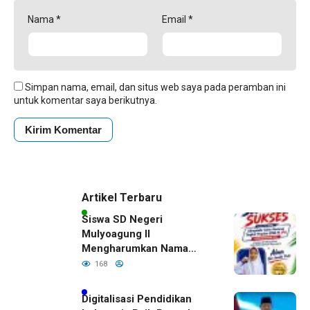
Nama
*
Email
*
Simpan nama, email, dan situs web saya pada peramban ini
untuk komentar saya berikutnya.
Artikel Terbaru
Siswa SD Negeri
Mulyoagung II
Mengharumkan Nama
Bojonegoro Dengan
168
Prestasi Gemilang
Digitalisasi Pendidikan