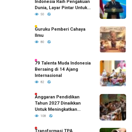
Indonesia Raih Pengakuan
Dunia, Layar Pintar Untuk
Semua Siswa
50
Guruku Pemberi Cahaya
Ilmu
80
79 Talenta Muda Indonesia
Bersaing di 14 Ajang
Internasional
82
Anggaran Pendidikan
Tahun 2027 Dinaikkan
Untuk Meningkatkan
Kualitas Anak Bangsa,
108
Sudah Disetujui Oleh DPR
RI
Transformasi TPA