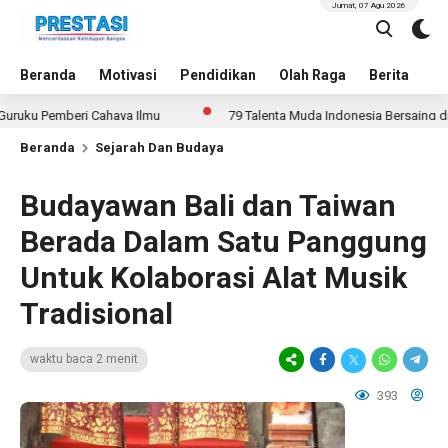
Jumat, 07 Agu 2026
Beranda
Motivasi
Pendidikan
Olah Raga
Berita
In
 Pemberi Cahaya Ilmu
79 Talenta Muda Indonesia Bersaing di 14 Aj
Beranda
Sejarah Dan Budaya
Budayawan Bali dan Taiwan
Berada Dalam Satu Panggung
Untuk Kolaborasi Alat Musik
Tradisional
waktu baca 2 menit
393