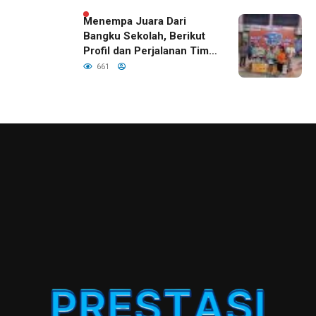
Menempa Juara Dari
Bangku Sekolah, Berikut
Profil dan Perjalanan Tim
Basket SDN Kepatihan III
661
Jember