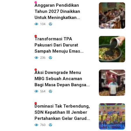
Anggaran Pendidikan
Tahun 2027 Dinaikkan
Untuk Meningkatkan
Kualitas Anak Bangsa,
104
Sudah Disetujui Oleh DPR
RI
Transformasi TPA
Pakusari Dari Darurat
Sampah Menuju Emas
Hijau di Era Kepemimpinan
236
Bupati Fawait
Aksi Downgrade Menu
MBG Sebuah Ancaman
Bagi Masa Depan Bangsa
Indonesia
564
Dominasi Tak Terbendung,
SDN Kepatihan III Jember
Pertahankan Gelar Garuda
Cup 2026
760