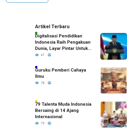
Artikel Terbaru
Digitalisasi Pendidikan
Indonesia Raih Pengakuan
Dunia, Layar Pintar Untuk
Semua Siswa
47
Guruku Pemberi Cahaya
Ilmu
78
79 Talenta Muda Indonesia
Bersaing di 14 Ajang
Internasional
79