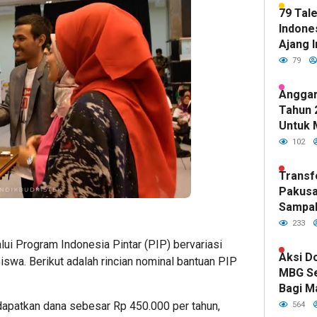
79 Tal
Indones
Ajang I
79
Anggar
Tahun 
Untuk 
Kualit
102
Sudah 
DPR RI
Transf
Pakusa
Sampa
Hijau d
233
Kepemi
lui Program Indonesia Pintar (PIP) bervariasi
Fawait
Aksi D
iswa. Berikut adalah rincian nominal bantuan PIP
MBG S
Bagi M
Indone
patkan dana sebesar Rp 450.000 per tahun,
564