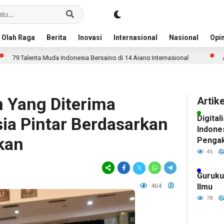
Olah Raga
Berita
Inovasi
Internasional
Nasional
Opin
ta Muda Indonesia Bersaing di 14 Ajang Internasional
Anggaran Pen
 Yang Diterima
Artik
Digital
ia Pintar Berdasarkan
Indone
kan
Pengak
Pintar
45
Siswa
Guruku
464
Ilmu
78