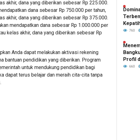
as akhir, dana yang diberikan sebesar Rp 225.000.
Domina
ndapatkan dana sebesar Rp 750.000 per tahun,
Terben
as akhir, dana yang diberikan sebesar Rp 375.000.
Kepatih
an mendapatkan dana sebesar Rp 1.000.000 per
Pertah
760
au kelas akhir, dana yang diberikan sebesar Rp
Garuda
Menemp
Bangku
apkan Anda dapat melakukan aktivasi rekening
Profil 
 bantuan pendidikan yang diberikan. Program
Tim Ba
660
emerintah untuk mendukung pendidikan bagi
Kepatih
 dapat terus belajar dan meraih cita-cita tanpa
.