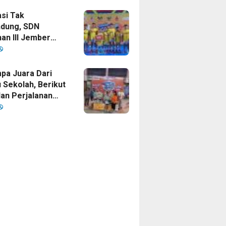
si Tak
dung, SDN
an III Jember
ankan Gelar
 Cup 2026
a Juara Dari
 Sekolah, Berikut
dan Perjalanan
sket SDN
an III Jember