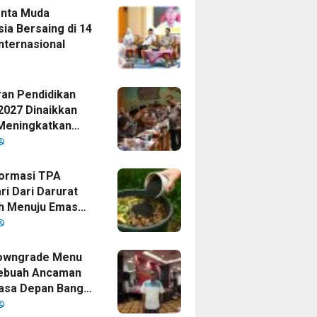
enta Muda
ia Bersaing di 14
nternasional
an Pendidikan
2027 Dinaikkan
Meningkatkan
as Anak Bangsa,
Disetujui Oleh
ormasi TPA
ri Dari Darurat
h Menuju Emas
i Era
mpinan Bupati
owngrade Menu
ebuah Ancaman
asa Depan Bangsa
sia