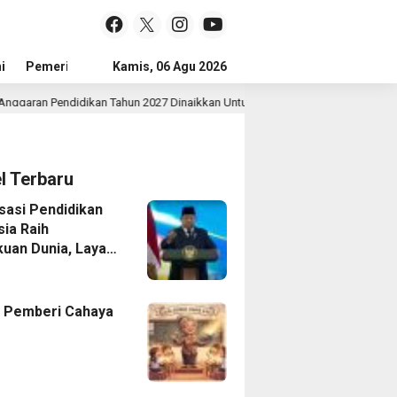
i
Pemerintah
Kamis, 06 Agu 2026
Sejarah Dan Budaya
Jejak Prestasi
Tokoh
didikan Tahun 2027 Dinaikkan Untuk Meningkatkan Kualitas Anak Bangsa, Sud
el Terbaru
isasi Pendidikan
sia Raih
uan Dunia, Layar
 Untuk Semua
 Pemberi Cahaya