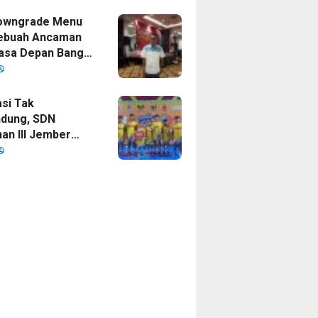
mpinan Bupati
owngrade Menu
ebuah Ancaman
asa Depan Bangsa
sia
si Tak
dung, SDN
an III Jember
ankan Gelar
 Cup 2026