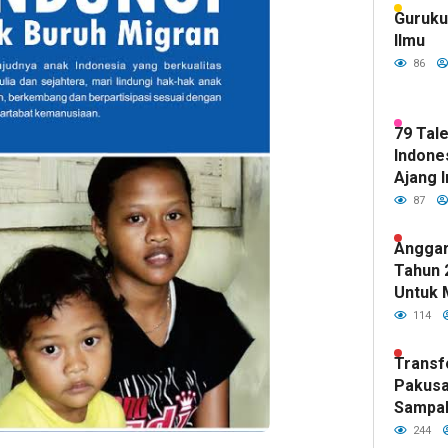
Guruku
Ilmu
86
79 Tal
Indones
Ajang I
87
Anggar
Tahun 
Untuk 
Kualit
114
Sudah 
DPR RI
Transf
Pakusa
Sampa
Hijau d
244