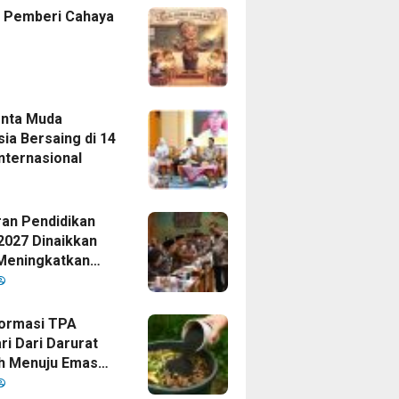
 Pemberi Cahaya
enta Muda
ia Bersaing di 14
nternasional
an Pendidikan
2027 Dinaikkan
Meningkatkan
as Anak Bangsa,
Disetujui Oleh
ormasi TPA
ri Dari Darurat
h Menuju Emas
i Era