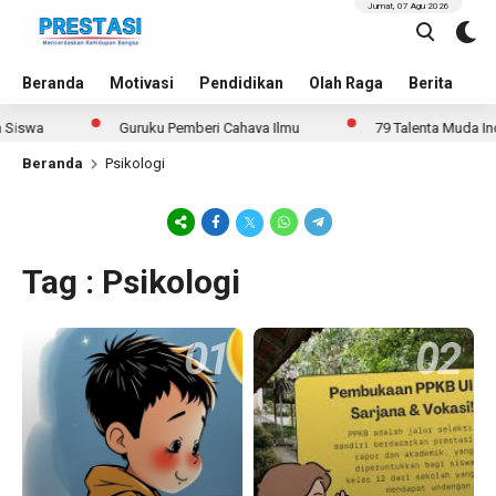
Jumat, 07 Agu 2026
Beranda
Motivasi
Pendidikan
Olah Raga
Berita
In
Siswa
Guruku Pemberi Cahaya Ilmu
79 Talenta Muda Indo
Beranda
Psikologi
Tag : Psikologi