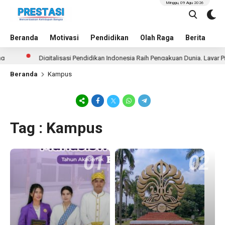
Minggu, 09 Agu 2026
Beranda
Motivasi
Pendidikan
Olah Raga
Berita
In
Digitalisasi Pendidikan Indonesia Raih Pengakuan Dunia, Layar Pintar
Beranda
Kampus
Tag : Kampus