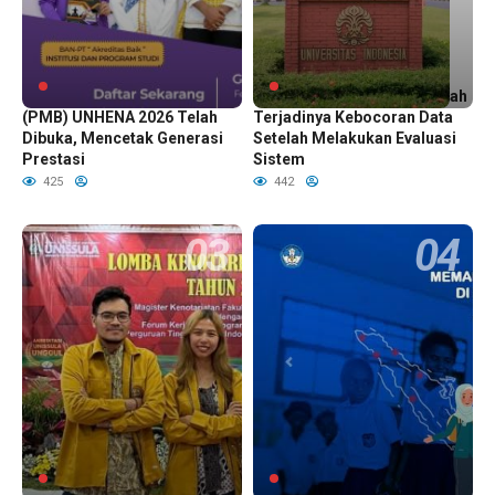
Penerimaan Mahasiswa Baru
Universitas Indonesia Bantah
(PMB) UNHENA 2026 Telah
Terjadinya Kebocoran Data
Dibuka, Mencetak Generasi
Setelah Melakukan Evaluasi
Prestasi
Sistem
425
442
Fakultas Hukum Universitas
Manfaat Mengikuti Program