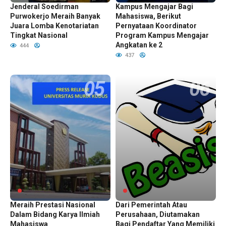
Jenderal Soedirman
Kampus Mengajar Bagi
Purwokerjo Meraih Banyak
Mahasiswa, Berikut
Juara Lomba Kenotariatan
Pernyataan Koordinator
Tingkat Nasional
Program Kampus Mengajar
Angkatan ke 2
444
437
Universitas Muria Kudus
Tutorial Mendapat Beasiswa
Meraih Prestasi Nasional
Dari Pemerintah Atau
Dalam Bidang Karya Ilmiah
Perusahaan, Diutamakan
Mahasiswa
Bagi Pendaftar Yang Memiliki