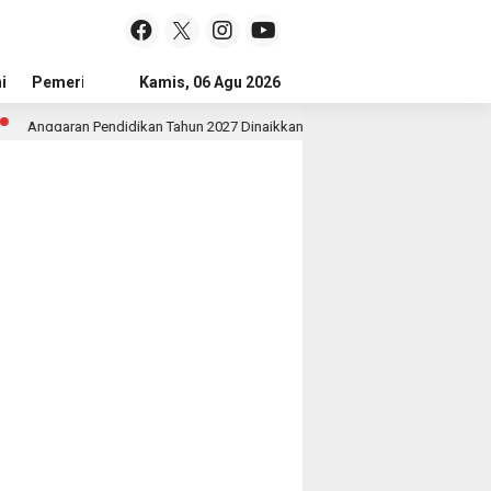
i
Pemerintah
Kamis, 06 Agu 2026
Sejarah Dan Budaya
Jejak Prestasi
Tokoh
Anggaran Pendidikan Tahun 2027 Dinaikkan Untuk Meningkatkan Kualitas Ana